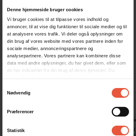
Attraktioner inden for gåafstand
Sommerhuset på Solhaven 24 ligger i et dejligt naturskønt
Denne hjemmeside bruger cookies
område, hvor det er oplagt med lange gåture i skoven og
Vi bruger cookies til at tilpasse vores indhold og
klitlandskabet. Når man alligevel er ude at gå, kan kursen evt.
annoncer, til at vise dig funktioner til sociale medier og til
sættes mod Blåvand Zoo. Den ligger nemlig kun 900 m fra
at analysere vores trafik. Vi deler også oplysninger om
sommerhuset, og det er derfor dejligt nemt at komme afsted på
din brug af vores website med vores partnere inden for
tur. Faktisk ligger det anerkendte museum Tirpitz også lige i
nærheden, så aktiviteter er der nok af i området.
sociale medier, annonceringspartnere og
analysepartnere. Vores partnere kan kombinere disse
Sommerhuset er røgfrit, og ungdomsgrupper er ikke tilladt.
data med andre oplysninger, du har givet dem, eller som
de har indsamlet fra din brug af deres tjenester. Du
Gæsterne siger
samtykker til vores cookies, hvis du fortsætter med at
anvende vores hjemmeside
Samtykkevalg
4,8 • 22 Bedømmelser
Nødvendig
Hus
Grund
Område
5,0
4,7
4,8
Præferencer
Stefan Fresch
okt 2025
Birgit Rupp
Smukt hus
Et smukt og 
Statistik
ikke mangle