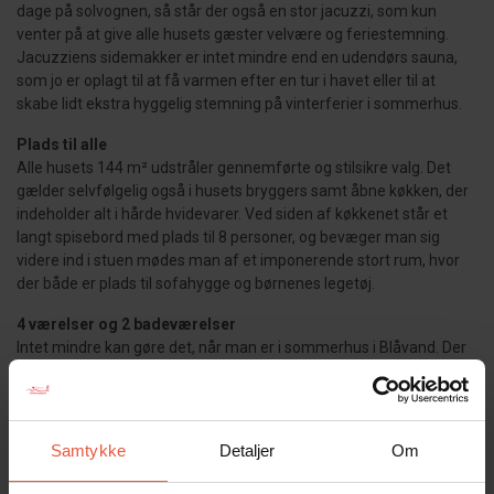
dage på solvognen, så står der også en stor jacuzzi, som kun
venter på at give alle husets gæster velvære og feriestemning.
Jacuzziens sidemakker er intet mindre end en udendørs sauna,
som jo er oplagt til at få varmen efter en tur i havet eller til at
skabe lidt ekstra hyggelig stemning på vinterferier i sommerhus.
Plads til alle
Alle husets 144 m² udstråler gennemførte og stilsikre valg. Det
gælder selvfølgelig også i husets bryggers samt åbne køkken, der
indeholder alt i hårde hvidevarer. Ved siden af køkkenet står et
langt spisebord med plads til 8 personer, og bevæger man sig
videre ind i stuen mødes man af et imponerende stort rum, hvor
der både er plads til sofahygge og børnenes legetøj.
4 værelser og 2 badeværelser
Intet mindre kan gøre det, når man er i sommerhus i Blåvand. Der
skal være plads til alle, og det er der i den grad i dette sommerhus.
Tre af soveværelserne har dobbeltsenge, og det sidste værelse
har to enkeltsenge, som er perfekt til børn og unge mennesker.
Badeværelserne emmer af wellness-stemning med lækre
Samtykke
Detaljer
Om
materialer og bruser i begge rum.