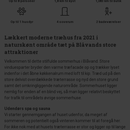
Op til 8 personer
1,8 km til kyst
1,083 km til butik
Op til 1 husdyr
4 soverum
2 badeværelser
Lækkert moderne træhus fra 2021 i
naturskønt område tæt på Blåvands store
attraktioner
Velkommen til dette stilfulde sommerhus i Blåvand. Store
vinduesparter bryder den varme træfacade op og trækker lyset
indenfor i det åbne køkkenalrum med loft til kip. Træd ud på den
store delvist overdækkede træterrasse og nyd den store grund
samt det omkringliggende naturområde. Sommerhuset ligger
nemlig for enden af en blind vej, så man ligger relativt beskyttet
for trafik til områdets øvrige sommerhuse.
Udendørs spa og sauna
Vi starter gennemgangen af huset udenfor, da meget af
sommeren og potentielt også vinteren kommer til at foregå her.
For ikke nok med at husets træterrasse er stor og ligger op til lange