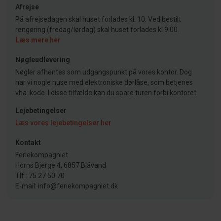
Afrejse
På afrejsedagen skal huset forlades kl. 10. Ved bestilt
rengøring (fredag/lørdag) skal huset forlades kl 9.00.
Læs mere her
Nøgleudlevering
Nøgler afhentes som udgangspunkt på vores kontor. Dog
har vi nogle huse med elektroniske dørlåse, som betjenes
vha. kode. I disse tilfælde kan du spare turen forbi kontoret.
Lejebetingelser
Læs vores lejebetingelser her
Kontakt
Feriekompagniet
Horns Bjerge 4, 6857 Blåvand
Tlf.: 75 27 50 70
E-mail: info@feriekompagniet.dk