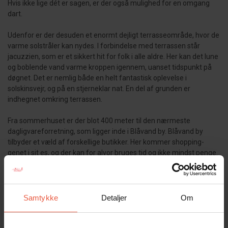
Hvis ikke lige dét er sagen, er der også mulighed for en omgang
dart.
Udenfor er der desuden et enormt dejligt terrasseområde, hvor de
varme solstråler kan nydes. I forbindelse med terrassen står
jacuzzien, som er et sikkert hit for folk i alle aldre. Her kan det lune
og boblende vand varme kroppen igennem, uanset tidspunkt på
døgnet. Det er nemlig både en helt fantastisk oplevelse i
solskinsvejr, og på en stjerneklar nat. En del af grunden er
indhegnet omkring terrassen.
Fra sommerhuset er der blot 400 meter til den nærmeste
dagligvareforretning, som ligger inde i Blåvand by. Blåvand by
tilbyder et væld af forskellige butikker. Her kommer shopping-
genet i sit es, og der kan for alvor bruges tid og ikke mindst penge.
Der kan nemlig shoppes alt fra tøj og sko til isenkram. Desuden
findes der også mange spisesteder i området, hvor der bl.a. kan
smages på Vestkystens delikatesser.
Den omkringliggende natur inviterer til lange og flotte gåture.
Samtykke
Detaljer
Om
Naturen er nemlig helt særpræget med den åbne og golde
Kallesmærsk Hede,