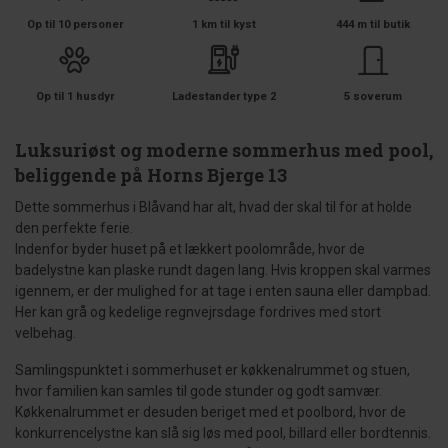
Op til 10 personer
1 km til kyst
444 m til butik
Op til 1 husdyr
Ladestander type 2
5 soverum
Luksuriøst og moderne sommerhus med pool,
beliggende på Horns Bjerge 13
Dette sommerhus i Blåvand har alt, hvad der skal til for at holde
den perfekte ferie.
Indenfor byder huset på et lækkert poolområde, hvor de
badelystne kan plaske rundt dagen lang. Hvis kroppen skal varmes
igennem, er der mulighed for at tage i enten sauna eller dampbad.
Her kan grå og kedelige regnvejrsdage fordrives med stort
velbehag.
Samlingspunktet i sommerhuset er køkkenalrummet og stuen,
hvor familien kan samles til gode stunder og godt samvær.
Køkkenalrummet er desuden beriget med et poolbord, hvor de
konkurrencelystne kan slå sig løs med pool, billard eller bordtennis.