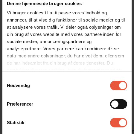
Denne hjemmeside bruger cookies
Alt i alt er dette sommerhus et oplagt valg, hvis der er behov for et
superlækkert poolhus med gåafstand til byen
Vi bruger cookies til at tilpasse vores indhold og
annoncer, til at vise dig funktioner til sociale medier og til
For at holde forbruget nede opvarmes poolen af husets
at analysere vores trafik. Vi deler også oplysninger om
energibesparende luft til vand varmepumpe. Som noget helt
din brug af vores website med vores partnere inden for
specielt har ejeren af huset installeret et specielt klorsystem på
poolen, som gør at klorindholdet er ca. 50% mindre end ved
sociale medier, annonceringspartnere og
normale poolhuse. Systemet styres digitalt, men vi kommer stadig
analysepartnere. Vores partnere kan kombinere disse
forbi en gang i ugen, som normalt og kontrollerer om alt er som
data med andre oplysninger, du har givet dem, eller som
det skal være.
de har indsamlet fra din brug af deres tjenester. Du
samtykker til vores cookies, hvis du fortsætter med at
Sommerhuset er røgfrit, og ungdomsgrupper ikke tilladt.
anvende vores hjemmeside
Samtykkevalg
Nødvendig
Gæsterne siger
4,3 • 10 Bedømmelser
Præferencer
Hus
Grund
Område
4,7
3,8
4,4
Statistik
Katharina Weidlandt
nov 2025
Debbie Bra