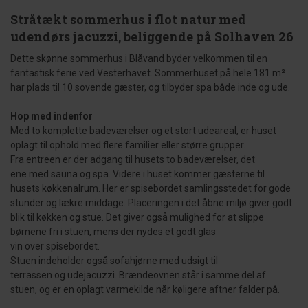
Stråtækt sommerhus i flot natur med
udendørs jacuzzi, beliggende på Solhaven 26
Dette skønne sommerhus i Blåvand byder velkommen til en
fantastisk ferie ved Vesterhavet. Sommerhuset på hele 181 m²
har plads til 10 sovende gæster, og tilbyder spa både inde og ude.
Hop med indenfor
Med to komplette badeværelser og et stort udeareal, er huset
oplagt til ophold med flere familier eller større grupper.
Fra entreen er der adgang til husets to badeværelser, det
ene med sauna og spa. Videre i huset kommer gæsterne til
husets køkkenalrum. Her er spisebordet samlingsstedet for gode
stunder og lækre middage. Placeringen i det åbne miljø giver godt
blik til køkken og stue. Det giver også mulighed for at slippe
børnene fri i stuen, mens der nydes et godt glas
vin over spisebordet.
Stuen indeholder også sofahjørne med udsigt til
terrassen og udejacuzzi. Brændeovnen står i samme del af
stuen, og er en oplagt varmekilde når køligere aftner falder på.