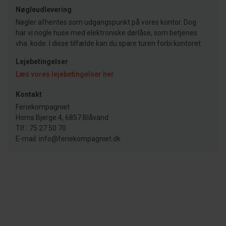
Nøgleudlevering
Nøgler afhentes som udgangspunkt på vores kontor. Dog
har vi nogle huse med elektroniske dørlåse, som betjenes
vha. kode. I disse tilfælde kan du spare turen forbi kontoret.
Lejebetingelser
Læs vores lejebetingelser her
Kontakt
Feriekompagniet
Horns Bjerge 4, 6857 Blåvand
Tlf.: 75 27 50 70
E-mail: info@feriekompagniet.dk