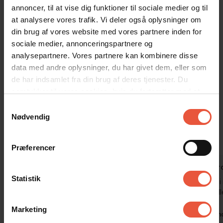
Er lysten mere til historiske seværdigheder, ligger
annoncer, til at vise dig funktioner til sociale medier og til
bunkermuseet Tirpitz få minutters kørsel fra sommerhuset. Her
at analysere vores trafik. Vi deler også oplysninger om
fortælles historier relateret til 2. verdenskrig. Museet har
din brug af vores website med vores partnere inden for
periodiske og faste udstillinger. Så hvorfor ikke dykke ned i
sociale medier, annonceringspartnere og
historien om det utal af bunkers der ligger på den jyske vestkyst?
analysepartnere. Vores partnere kan kombinere disse
Velkommen til en uforglemmelig ferie på Solhaven 26.
data med andre oplysninger, du har givet dem, eller som
de har indsamlet fra din brug af deres tjenester. Du
samtykker til vores cookies, hvis du fortsætter med at
Gæsterne siger
anvende vores hjemmeside
Samtykkevalg
4,6 • 16 Bedømmelser
Nødvendig
Hus
Grund
Område
4,7
4,6
4,6
Præferencer
Gæst fra Tyskland
apr 2026
Jennifer B
Statistik
Huset er meget smukt og møbleret med
Smukt hus i 
kærlighed 🩷
af eventuell
Marketing
Oversat via AI -
Vis original
Tyskland
Tysklan
kommentar