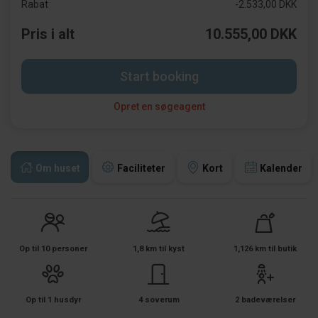
Rabat
-2.533,00 DKK
Pris i alt
10.555,00 DKK
Start booking
Opret en søgeagent
Om huset
Faciliteter
Kort
Kalender
Op til 10 personer
1,8 km til kyst
1,126 km til butik
Op til 1 husdyr
4 soverum
2 badeværelser