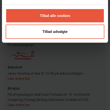
Vis alle omtaler
Tillad alle cookies
Lejeinformation
Tillad udvalgte
Bureau
Feriekompagniet
Ankomst
Jeres feriehus er klar kl. 15.00 på ankomstdagen.
Læs mere her
Afrejse
På afrejsedagen skal huset forlades kl. 10. Ved bestilt
rengøring (fredag/lørdag) skal huset forlades kl 9.00.
Læs mere her