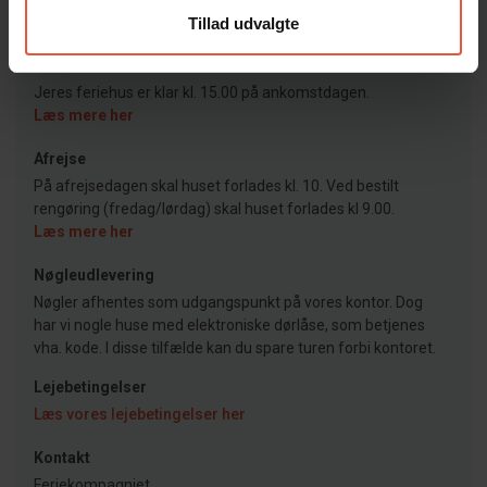
Tillad udvalgte
Ankomst
Jeres feriehus er klar kl. 15.00 på ankomstdagen.
Læs mere her
Afrejse
På afrejsedagen skal huset forlades kl. 10. Ved bestilt
rengøring (fredag/lørdag) skal huset forlades kl 9.00.
Læs mere her
Nøgleudlevering
Nøgler afhentes som udgangspunkt på vores kontor. Dog
har vi nogle huse med elektroniske dørlåse, som betjenes
vha. kode. I disse tilfælde kan du spare turen forbi kontoret.
Lejebetingelser
Læs vores lejebetingelser her
Kontakt
Feriekompagniet