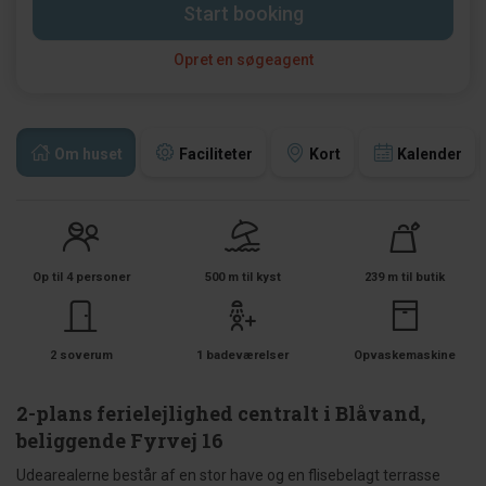
Start booking
Opret en søgeagent
Om huset
Faciliteter
Kort
Kalender
Op til 4 personer
500 m til kyst
239 m til butik
2 soverum
1 badeværelser
Opvaskemaskine
2-plans ferielejlighed centralt i Blåvand,
beliggende Fyrvej 16
Udearealerne består af en stor have og en flisebelagt terrasse