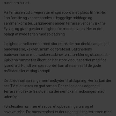
rundt om huset.
På terrassen ud til vejen står et spisebord med plads til fire. Her
kan familie og venner samles til hyggelige middage og
sammenkomster. Lejlighedens anden terrasse vender væk fra
Fyrvej, og giver gæster mulighed for mere privatliv. Her er det
oplagt at nyde ferien med solbadning.
Lejligheden velkommer med stor entré, der har direkte adgang til
badeværelse, køkken/alrum og førstesal. Lejlighedens
badeværelse er med vaskemaskine/tørretumbler og skabsplads.
Køkkenalrummet er åbent og har store vinduespartier med flot
lysindfald. Rundt om spisebordet kan alle samles til de gode
måltider eller et slag kortspil.
Det bløde sofaarrangement indbyder til afslapning. Herfra kan der
ses TV eller læses en god roman. Der er ligeledes adgang til
terrassen direkte fra stuen, så der nemt kan medbringes mad
udenfor.
Førstesalen rummer et repos, et opbevaringsrum og et
soveværelse. Fra soveværelset er der udgang til tagterrassen med