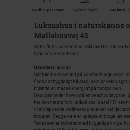
Op til 12 personer
2,4 km til kyst
1,249 km til b
Luksushus i naturskønne o
Møllehusvej 43
Dette flotte sommerhus i Blåvand har alt hvad de
ferie ved Vesterhavet.
Udendørs luksus
Når bilerne drejer ind på sommerhusgrunden, 
findes et hyggeligt bålsted, som er veloplagt 
brænde en masse energi af på trampolinen.
Desuden byder haven på en beachvolleybane, de
her den næste familieduel skal bestå? Er ste
til afslappende wellnessoplevelser står jacuzzi
kroppen. Begge dele er oplagte at bruge uanset
Terrassen er indrettet med hyggelige kroge, hv