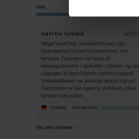
Hus
Grund
4,8
Gæst fra Tyskland
jul 20
Meget pænt hus, velindrettet med eget
badeværelse til hvert soveværelse, stor
terrasse. Desværre var nogle af
massagedyserne i spabadet i stykker, og ve
udgangen af ugen lugtede vandet muggent.
Volleyballbanen var allerede delvist tilgroet.
Trampolinen er kun egnet til små børn; ellers
rammer man jorden.
Tyskland
Oversat via AI -
Vis original komment
Vis alle omtaler