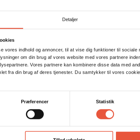
r at byde på, så har hovedgaden et væld
Detaljer
 værste shoppinglyst er stillet, står caféer og
.
vand Zoo kun et øjebliks kørsel fra huset,
ookies
 minutter.
se vores indhold og annoncer, til at vise dig funktioner til sociale
r en rask gåtur. Derudover ligger den lokale
plysninger om din brug af vores website med vores partnere inden
lart er et besøg værd.
ysepartnere. Vores partnere kan kombinere disse data med andr
et fra din brug af deres tjenester. Du samtykker til vores cookie
ste klasse.
kke tilladt.
Præferencer
Statistik