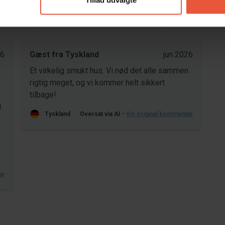
Tillad udvalgte
Område
4,6
4,4
26
Gæst fra Tyskland
jun 2026
Et virkelig smukt hus. Vi nød det alle sammen
rigtig meget, og vi kommer helt sikkert
tilbage!
d
Tyskland
Oversat via AI -
Vis original kommentar
ar