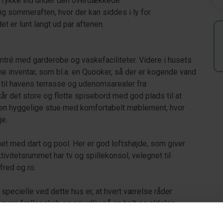
 at rykke ind under den overdækkede
ig sommeraften, hvor der kan siddes i ly for
t er lunt langt ud par aftenen.
ré med garderobe og vaskefaciliteter. Videre i husets
e inventar, som bl.a. en Quooker, så der er kogende vand
il havens terrasse og udenomsarealer fra
r det store og flotte spisebord med god plads til at
den hyggelige stue med komfortabelt møblement, hvor
je.
et med dart og pool. Her er god loftshøjde, som giver
ivitetsrummet har tv og spillekonsol, velegnet til
 fred og ro.
t specielle ved dette hus er, at hvert værelse råder
re fællesskab og privatliv på en helt og aldeles