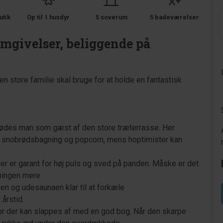
utik
Op til 1 husdyr
5 soverum
5 badeværelser
mgivelser, beliggende på
n store familie skal bruge for at holde en fantastisk
mødes man som gæst af den store træterrasse. Her
til snobrødsbagning og popcorn, mens hoptimister kan
r er garant for høj puls og sved på panden. Måske er det
mningen mere
en og udesaunaen klar til at forkæle
 årstid.
or der kan slappes af med en god bog. Når den skarpe