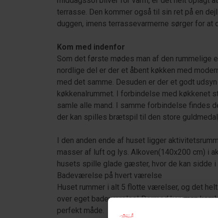
middagssol bliver for varm, er det helt oplagt
terrasse. Den kommer også til sin ret på en dejl
duggen, imens terrassevarmerne sørger for at de
Kom med indenfor
Som det første mødes man af den rummelige ent
nordlige del er der et åbent køkken med modern
med det samme. Desuden er der et godt udsyn t
køkkenalrummet. I forbindelse med køkkenet stå
samle alle mand. I samme forbindelse findes 
der kan spilles brætspil til den store guldmedal
I den anden ende af huset ligger aktivitetsrumm
masser af luft og lys. Alkoven(140x200 cm) i akt
husets spille glade gæster, hvor de kan sidde i
Badeværelse på hvert værelse
Huset rummer i alt 5 flotte værelser, og det hel
over eget badeværelse! Dermed kan man kombine
perfekt måde.