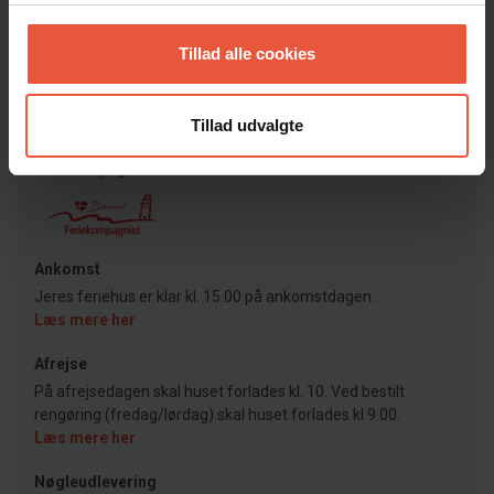
Vis alle omtaler
Tillad alle cookies
Lejeinformation
Tillad udvalgte
Bureau
Feriekompagniet
Ankomst
Jeres feriehus er klar kl. 15.00 på ankomstdagen.
Læs mere her
Afrejse
På afrejsedagen skal huset forlades kl. 10. Ved bestilt
rengøring (fredag/lørdag) skal huset forlades kl 9.00.
Læs mere her
Nøgleudlevering