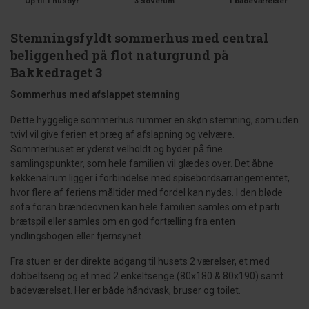
Op til 1 husdyr
3 soverum
1 badeværelser
Stemningsfyldt sommerhus med central
beliggenhed på flot naturgrund på
Bakkedraget 3
Sommerhus med afslappet stemning
Dette hyggelige sommerhus rummer en skøn stemning, som uden
tvivl vil give ferien et præg af afslapning og velvære.
Sommerhuset er yderst velholdt og byder på fine
samlingspunkter, som hele familien vil glædes over. Det åbne
køkkenalrum ligger i forbindelse med spisebordsarrangementet,
hvor flere af feriens måltider med fordel kan nydes. I den bløde
sofa foran brændeovnen kan hele familien samles om et parti
brætspil eller samles om en god fortælling fra enten
yndlingsbogen eller fjernsynet.
Fra stuen er der direkte adgang til husets 2 værelser, et med
dobbeltseng og et med 2 enkeltsenge (80x180 & 80x190) samt
badeværelset. Her er både håndvask, bruser og toilet.