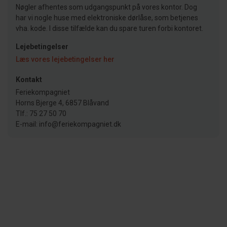
Nøgler afhentes som udgangspunkt på vores kontor. Dog
har vi nogle huse med elektroniske dørlåse, som betjenes
vha. kode. I disse tilfælde kan du spare turen forbi kontoret.
Lejebetingelser
Læs vores lejebetingelser her
Kontakt
Feriekompagniet
Horns Bjerge 4, 6857 Blåvand
Tlf.: 75 27 50 70
E-mail: info@feriekompagniet.dk