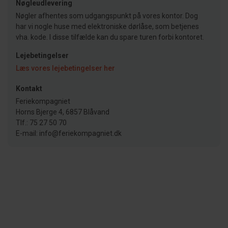
Nøgleudlevering
Nøgler afhentes som udgangspunkt på vores kontor. Dog
har vi nogle huse med elektroniske dørlåse, som betjenes
vha. kode. I disse tilfælde kan du spare turen forbi kontoret.
Lejebetingelser
Læs vores lejebetingelser her
Kontakt
Feriekompagniet
Horns Bjerge 4, 6857 Blåvand
Tlf.: 75 27 50 70
E-mail: info@feriekompagniet.dk