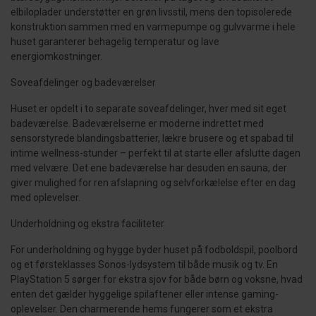
elbiloplader understøtter en grøn livsstil, mens den topisolerede
konstruktion sammen med en varmepumpe og gulvvarme i hele
huset garanterer behagelig temperatur og lave
energiomkostninger.
Soveafdelinger og badeværelser
Huset er opdelt i to separate soveafdelinger, hver med sit eget
badeværelse. Badeværelserne er moderne indrettet med
sensorstyrede blandingsbatterier, lækre brusere og et spabad til
intime wellness-stunder – perfekt til at starte eller afslutte dagen
med velvære. Det ene badeværelse har desuden en sauna, der
giver mulighed for ren afslapning og selvforkælelse efter en dag
med oplevelser.
Underholdning og ekstra faciliteter
For underholdning og hygge byder huset på fodboldspil, poolbord
og et førsteklasses Sonos-lydsystem til både musik og tv. En
PlayStation 5 sørger for ekstra sjov for både børn og voksne, hvad
enten det gælder hyggelige spilaftener eller intense gaming-
oplevelser. Den charmerende hems fungerer som et ekstra