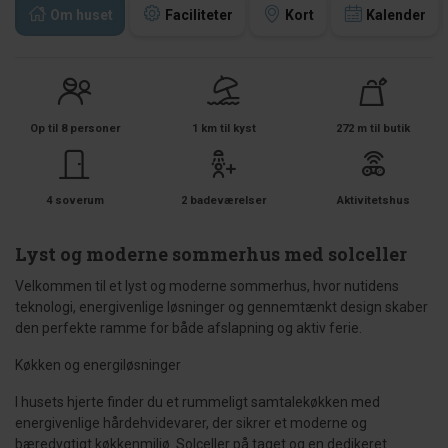
Om huset
Faciliteter
Kort
Kalender
Op til 8 personer
1 km til kyst
272 m til butik
4 soverum
2 badeværelser
Aktivitetshus
Lyst og moderne sommerhus med solceller
Velkommen til et lyst og moderne sommerhus, hvor nutidens
teknologi, energivenlige løsninger og gennemtænkt design skaber
den perfekte ramme for både afslapning og aktiv ferie.
Køkken og energiløsninger
I husets hjerte finder du et rummeligt samtalekøkken med
energivenlige hårdehvidevarer, der sikrer et moderne og
bæredygtigt køkkenmiljø. Solceller på taget og en dedikeret