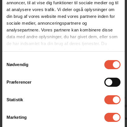
byens faciliteter og 1000 meter fra havet – ideelt til dem, der
annoncer, til at vise dig funktioner til sociale medier og til
ønsker en kombination af fredelige omgivelser og kort afstand til
at analysere vores trafik. Vi deler også oplysninger om
både byliv og naturoplevelser. Samtidig er der nem adgang til
din brug af vores website med vores partnere inden for
spændende traveture og andre lokale attraktioner.
sociale medier, annonceringspartnere og
analysepartnere. Vores partnere kan kombinere disse
Huset har lave energiomkostninger, da det er højisoleret i 2010.
data med andre oplysninger, du har givet dem, eller som
Sommerhuset er røgfit, og ungdomsgrupper er ikke tilladt.
de har indsamlet fra din brug af deres tjenester. Du
samtykker til vores cookies, hvis du fortsætter med at
Gæsterne siger
anvende vores hjemmeside
Samtykkevalg
Nødvendig
4,7 • 5 Bedømmelser
Hus
Grund
Område
4,6
4,8
4,8
Præferencer
Gæst fra Tyskland
okt 2024
Dirk Kunze
Statistik
Ingen pejs. Ellers et dejligt hus med en god
Et meget flo
beliggenhed.
Marketing
Tysklan
Oversat via AI -
Vis original
Tyskland