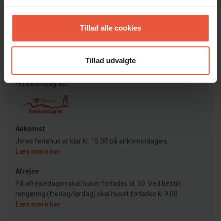
kommentar
Tillad alle cookies
Lejeinformation
Tillad udvalgte
Bureau
Feriekompagniet
Ankomst
Jeres feriehus er klar kl. 15.00 på ankomstdagen.
Læs mere her
Afrejse
På afrejsedagen skal huset forlades kl. 10. Ved bestilt
rengøring (fredag/lørdag) skal huset forlades kl 9.00.
Læs mere her