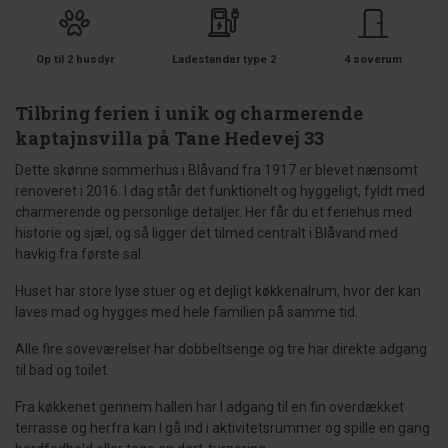
Op til 2 husdyr
Ladestander type 2
4 soverum
Tilbring ferien i unik og charmerende
kaptajnsvilla på Tane Hedevej 33
Dette skønne sommerhus i Blåvand fra 1917 er blevet nænsomt
renoveret i 2016. I dag står det funktionelt og hyggeligt, fyldt med
charmerende og personlige detaljer. Her får du et feriehus med
historie og sjæl, og så ligger det tilmed centralt i Blåvand med
havkig fra første sal.
Huset har store lyse stuer og et dejligt køkkenalrum, hvor der kan
laves mad og hygges med hele familien på samme tid.
Alle fire soveværelser har dobbeltsenge og tre har direkte adgang
til bad og toilet.
Fra køkkenet gennem hallen har I adgang til en fin overdækket
terrasse og herfra kan I gå ind i aktivitetsrummer og spille en gang