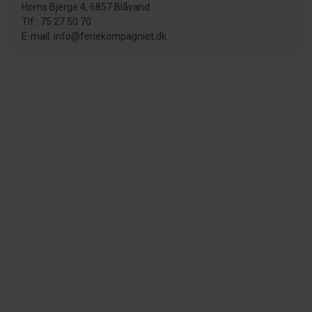
Horns Bjerge 4, 6857 Blåvand
Tlf.: 75 27 50 70
E-mail: info@feriekompagniet.dk