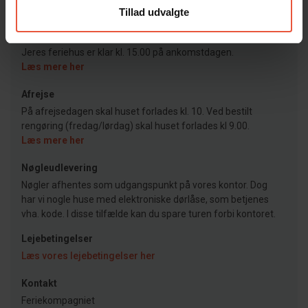
Tillad udvalgte
Ankomst
Jeres feriehus er klar kl. 15.00 på ankomstdagen.
Læs mere her
Afrejse
På afrejsedagen skal huset forlades kl. 10. Ved bestilt
rengøring (fredag/lørdag) skal huset forlades kl 9.00.
Læs mere her
Nøgleudlevering
Nøgler afhentes som udgangspunkt på vores kontor. Dog
har vi nogle huse med elektroniske dørlåse, som betjenes
vha. kode. I disse tilfælde kan du spare turen forbi kontoret.
Lejebetingelser
Læs vores lejebetingelser her
Kontakt
Feriekompagniet