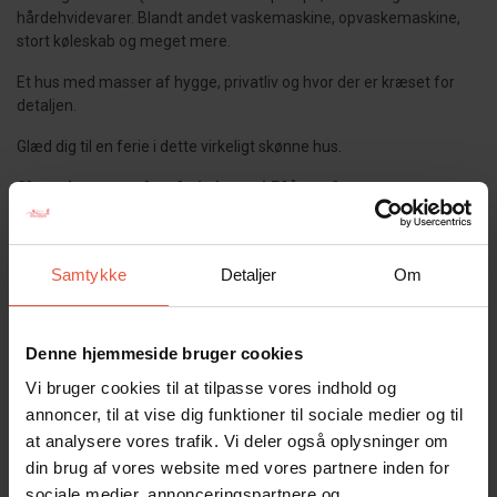
hårdehvidevarer. Blandt andet vaskemaskine, opvaskemaskine,
stort køleskab og meget mere.
Et hus med masser af hygge, privatliv og hvor der er kræset for
detaljen.
Glæd dig til en ferie i dette virkeligt skønne hus.
Shopping og andre aktiviteter i Blåvand
Trænger I alligevel til adspredelse, er der masser af gode tilbud i
Blåvand og omegn. Langs hele hovedgaden finder du mange
Samtykke
Detaljer
Om
forskellige muligheder for shopping. Her ligger både tøjbutikker,
spændende butikker med boliginteriør og tilbehør samt lokale
ravkunstnere, gallerier og spisesteder. Desuden finder du flere
Denne hjemmeside bruger cookies
forskellige dagligvarebutikker, samt bagerier og en slagter.
Vi bruger cookies til at tilpasse vores indhold og
Sommerhuset er røgfrit, og ungdomsgrupper er ikke tilladt.
annoncer, til at vise dig funktioner til sociale medier og til
at analysere vores trafik. Vi deler også oplysninger om
Gæsterne siger
din brug af vores website med vores partnere inden for
sociale medier, annonceringspartnere og