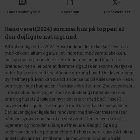
Ladestander type 2
3 soverum
1 badeværelser
Renoveret(2024) sommerhus på toppen af
den dejligste naturgrund
Alt indvendigt er fra 2024. Huset indeholder et lækkert leverum
med køkken, alrum og stue i et. Indrettet med samtalekøkken,
sofagruppe og lænestole til en stund med en god bog foran
brændeovnen eller bare at drømme sig ud i den skønne vestjyske
natur. Naturen er helt enestående omkring huset. Der lever mange
dyr helt tæt på. Man kan blandt andet se ud på Kallesmærsk Hede,
som ligger lige i baghaven. Praktisk indrettet med 2 soveværelser.
1 med dobbeltseng og et med 2 enkeltseng i forbindelse med
entre og husets 2 toiletter hvor det ene er med bad. Huset 3.
soveværelse ligger i forlængelse med stuen. I alt 6 sovepladser.
Det udvendige er ligeledes renoveret med lækker træterrasser
både en sydøstvendt samt en vestvendt. Den er overdækket,
ugeneret og indbyder til lange aftner ude. Gasgrill. Spa og
udebruser samt en petanquebane. Et hus i energi klasse A+ blandt
andet gulvvarme (luft til vand varmepumpe, vinduer og alle