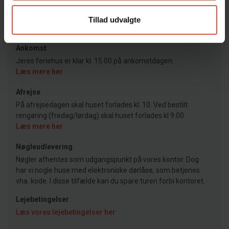
Feriekompagniet
Tillad udvalgte
Ankomst
Jeres feriehus er klar kl. 15.00 på ankomstdagen.
Læs mere her
Afrejse
På afrejsedagen skal huset forlades kl. 10. Ved bestilt
rengøring (fredag/lørdag) skal huset forlades kl 9.00.
Læs mere her
Nøgleudlevering
Nøgler afhentes som udgangspunkt på vores kontor. Dog
har vi nogle huse med elektroniske dørlåse, som betjenes
vha. kode. I disse tilfælde kan du spare turen forbi kontoret.
Lejebetingelser
Læs vores lejebetingelser her