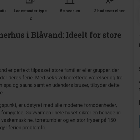
utik
Ladestander type
5 soverum
3 badeværelser
2
hus i Blåvand: Ideelt for store
er perfekt tilpasset store familier eller grupper, der
r deres ferie. Med seks velindrettede værelser og tre
m spa og sauna samt en udendørs bruser, tilbyder dette
e.
gspunkt, er udstyret med alle moderne fornødenheder,
 fornøjelse. Gulvvarmen i hele huset sikrer en behagelig
 vaskemaskine, tørretumbler og en stor fryser på 150
gør ferien problemfri.