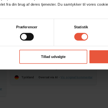
et fra din brug af deres tjenester. Du samtykker til vores cookie
Præferencer
Statistik
Område
4,1
4,6
Tillad udvalgte
25
Ralf Baaske
jun 2025
Ekstremt smukt hus ... super
Tyskland
Oversat via AI -
Vis original kommentar
ar