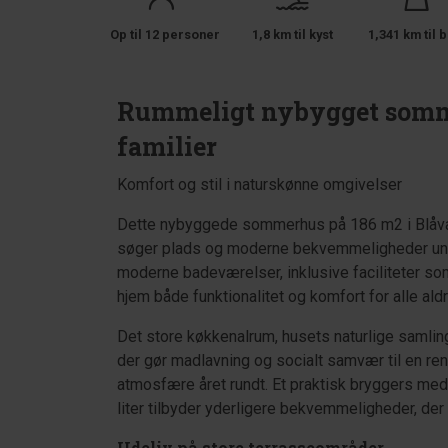
Op til 12 personer
1,8 km til kyst
1,341 km til b
Rummeligt nybygget sommer
familier
Komfort og stil i naturskønne omgivelser
Dette nybyggede sommerhus på 186 m2 i Blåvand 
søger plads og moderne bekvemmeligheder unde
moderne badeværelser, inklusive faciliteter so
hjem både funktionalitet og komfort for alle aldr
Det store køkkenalrum, husets naturlige samlin
der gør madlavning og socialt samvær til en ren
atmosfære året rundt. Et praktisk bryggers med
liter tilbyder yderligere bekvemmeligheder, der 
Udeliv på store terrasseområder