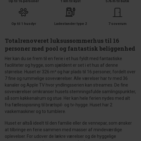
Op til 16 personer
1 km til kyst
576 m til butik
Op til 1 husdyr
Ladestander type 2
7 soverum
Totalrenoveret luksussommerhus til 16
personer med pool og fantastisk beliggenhed
Her kan du se frem til en ferie i et hus fyldt med fantastiske
faciliteter og hygge, som sjældent er set i et hus af denne
størrelse. Huset er 326 m² og har plads til 16 personer, fordelt over
7 fine og rummelige soveværelser. Alle værelser har tv med 36
kanaler og Apple TV hvor yndlingsserien kan streames. De fine
soveværelser omkranser husets stemningsfulde samlingspunkter,
så som køkkenalrum og stue. Her kan hele ferien nydes med alt
fra fællesspisning til brætspil- og tv-hygge. Huset har 2
vaskemaskiner og to tumblere.
Huset er altså ideelt til den familie eller de vennepar, som ønsker
at tilbringe en ferie sammen med masser af mindeværdige
oplevelser. For udover de lækre værelser og de hyggelige