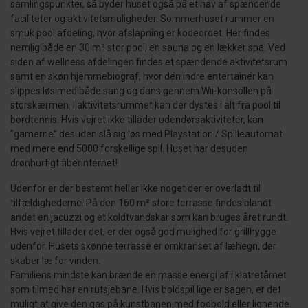
samlingspunkter, så byder huset også på et hav af spændende
faciliteter og aktivitetsmuligheder. Sommerhuset rummer en
smuk pool afdeling, hvor afslapning er kodeordet. Her findes
nemlig både en 30 m² stor pool, en sauna og en lækker spa. Ved
siden af wellness afdelingen findes et spændende aktivitetsrum
samt en skøn hjemmebiograf, hvor den indre entertainer kan
slippes løs med både sang og dans gennem Wii-konsollen på
storskærmen. I aktivitetsrummet kan der dystes i alt fra pool til
bordtennis. Hvis vejret ikke tillader udendørsaktiviteter, kan
”gamerne” desuden slå sig løs med Playstation / Spilleautomat
med mere end 5000 forskellige spil. Huset har desuden
drønhurtigt fiberinternet!
Udenfor er der bestemt heller ikke noget der er overladt til
tilfældighederne. På den 160 m² store terrasse findes blandt
andet en jacuzzi og et koldtvandskar som kan bruges året rundt.
Hvis vejret tillader det, er der også god mulighed for grillhygge
udenfor. Husets skønne terrasse er omkranset af læhegn, der
skaber læ for vinden.
Familiens mindste kan brænde en masse energi af i klatretårnet
som tilmed har en rutsjebane. Hvis boldspil lige er sagen, er det
muligt at give den gas på kunstbanen med fodbold eller lignende.