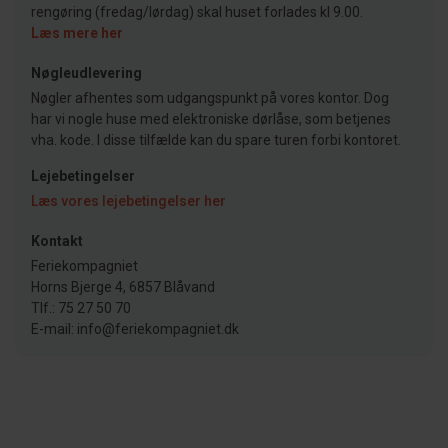
rengøring (fredag/lørdag) skal huset forlades kl 9.00.
Læs mere her
Nøgleudlevering
Nøgler afhentes som udgangspunkt på vores kontor. Dog
har vi nogle huse med elektroniske dørlåse, som betjenes
vha. kode. I disse tilfælde kan du spare turen forbi kontoret.
Lejebetingelser
Læs vores lejebetingelser her
Kontakt
Feriekompagniet
Horns Bjerge 4, 6857 Blåvand
Tlf.: 75 27 50 70
E-mail: info@feriekompagniet.dk