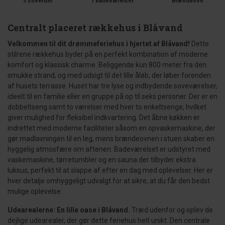
3 soverum
1 badeværelser
Brændeovn
Centralt placeret rækkehus i Blåvand
Velkommen til dit drømmeferiehus i hjertet af Blåvand!
Dette
stilrene rækkehus byder på en perfekt kombination af moderne
komfort og klassisk charme. Beliggende kun 800 meter fra den
smukke strand, og med udsigt til det lille åløb, der løber forenden
af husets terrasse. Huset har tre lyse og indbydende soveværelser,
ideelt til en familie eller en gruppe på op til seks personer. Der er en
dobbeltseng samt to værelser med hver to enkeltsenge, hvilket
giver mulighed for fleksibel indkvartering. Det åbne køkken er
indrettet med moderne faciliteter såsom en opvaskemaskine, der
gør madlavningen til en leg, mens brændeovnen i stuen skaber en
hyggelig atmosfære om aftenen. Badeværelset er udstyret med
vaskemaskine, tørretumbler og en sauna der tilbyder ekstra
luksus, perfekt til at slappe af efter en dag med oplevelser. Her er
hver detalje omhyggeligt udvalgt for at sikre, at du får den bedst
mulige oplevelse.
Udearealerne: En lille oase i Blåvand.
Træd udenfor og oplev de
dejlige udearealer, der gør dette feriehus helt unikt. Den centrale