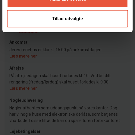
Bureau
Feriekompagniet
Tillad udvalgte
Ankomst
Jeres feriehus er klar kl. 15.00 på ankomstdagen.
Læs mere her
Afrejse
På afrejsedagen skal huset forlades kl. 10. Ved bestilt
rengøring (fredag/lørdag) skal huset forlades kl 9.00.
Læs mere her
Nøgleudlevering
Nøgler afhentes som udgangspunkt på vores kontor. Dog
har vi nogle huse med elektroniske dørlåse, som betjenes
vha. kode. I disse tilfælde kan du spare turen forbi kontoret.
Lejebetingelser