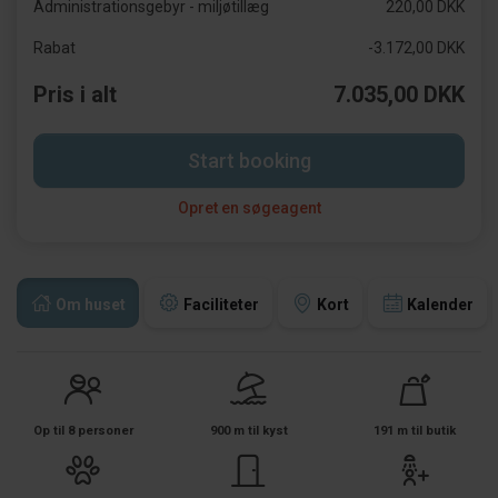
Administrationsgebyr - miljøtillæg
220,00 DKK
Rabat
-3.172,00 DKK
Pris i alt
7.035,00 DKK
Start booking
Opret en søgeagent
Om huset
Faciliteter
Kort
Kalender
Op til 8 personer
900 m til kyst
191 m til butik