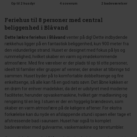
Op til 2 husdyr
4 soverum
2 badeværelser
Feriehus til 8 personer med central
beliggenhed i Blåvand
Dette lækre feriehus i Blåvand
venter på dig! Dette indbydende
rækkehus ligger på en fantastisk beliggenhed, kun 900 meter fra
den vidunderlige strand. Huset er designet med fokus på lys og
rummelighed, hvilket skaber en varm og imødekommende
atmosfære. Med fire værelser er der plads til op til otte personer,
ideelt til familier eller grupper af venner, der ønsker at tilbringe tid
sammen. Huset byder på to komfortable dobbeltsenge og fire
enkeltsenge, så alle kan få en god nats søvn. Det åbne køkken er
en drøm for enhver madelsker, da det er udstyret med moderne
faciliteter, herunder opvaskemaskine, hvilket gør madlavning og
rengøring til en leg. I stuen er der en hyggelig brændeovn, som
skaber en varm atmosfære på de køligere aftener. For ekstra
forkælelse kan du nyde en afslappende stund i spaen eller tage et
afstressende bad i saunaen. Huset har også to komplet
badeværelser med gulvvarme, vaskemaskine og tørretumbler.