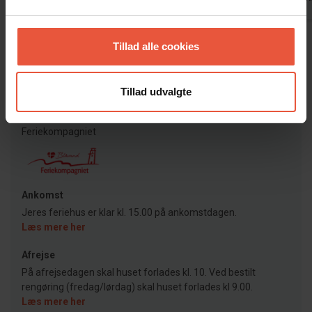
Vis alle omtaler
Tillad alle cookies
Lejeinformation
Tillad udvalgte
Bureau
Feriekompagniet
Ankomst
Jeres feriehus er klar kl. 15.00 på ankomstdagen.
Læs mere her
Afrejse
På afrejsedagen skal huset forlades kl. 10. Ved bestilt
rengøring (fredag/lørdag) skal huset forlades kl 9.00.
Læs mere her