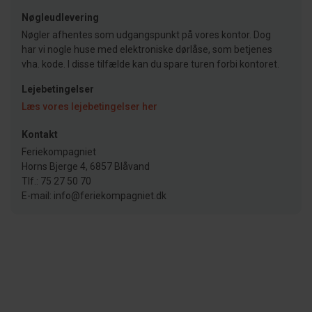
Nøgleudlevering
Nøgler afhentes som udgangspunkt på vores kontor. Dog
har vi nogle huse med elektroniske dørlåse, som betjenes
vha. kode. I disse tilfælde kan du spare turen forbi kontoret.
Lejebetingelser
Læs vores lejebetingelser her
Kontakt
Feriekompagniet
Horns Bjerge 4, 6857 Blåvand
Tlf.: 75 27 50 70
E-mail: info@feriekompagniet.dk