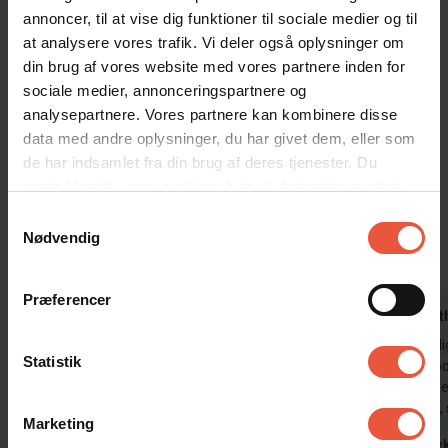
omgivelser, nyde godt af lokale retter eller blot slappe af, er dette
annoncer, til at vise dig funktioner til sociale medier og til
feriehus det perfekte udgangspunkt for en uforglemmelig ferie.
at analysere vores trafik. Vi deler også oplysninger om
Tag din familie eller venner med, og skab minder for livet i det
din brug af vores website med vores partnere inden for
skønne Blåvand!
sociale medier, annonceringspartnere og
Sommerhuset er røgfrit, og ungdomsgrupper er ikke tilladt.
analysepartnere. Vores partnere kan kombinere disse
data med andre oplysninger, du har givet dem, eller som
de har indsamlet fra din brug af deres tjenester. Du
Gæsterne siger
samtykker til vores cookies, hvis du fortsætter med at
4,6 • 18 Bedømmelser
anvende vores hjemmeside
Samtykkevalg
Hus
Grund
Område
Nødvendig
4,2
4,6
4,9
Præferencer
Bjarne Lund
apr 2026
Jonna Malt
super lækker lejlighed, ren og tiltrækkende
Der var dårli
Statistik
over spisebor
Danmark
pærerne i pe
meget kort,
Marketing
Danmar