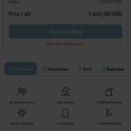
Rabat
-1.595,00 DKK
Pris i alt
7.643,00 DKK
Start booking
Opret en søgeagent
Om huset
Faciliteter
Kort
Kalender
Op til 6 personer
1 km til kyst
1,106 km til butik
Op til 2 husdyr
4 soverum
2 badeværelser