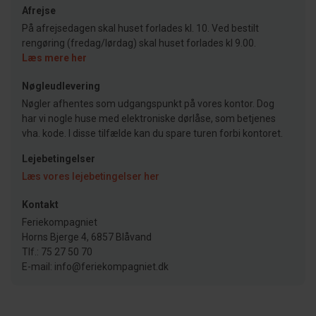
Afrejse
På afrejsedagen skal huset forlades kl. 10. Ved bestilt
rengøring (fredag/lørdag) skal huset forlades kl 9.00.
Læs mere her
Nøgleudlevering
Nøgler afhentes som udgangspunkt på vores kontor. Dog
har vi nogle huse med elektroniske dørlåse, som betjenes
vha. kode. I disse tilfælde kan du spare turen forbi kontoret.
Lejebetingelser
Læs vores lejebetingelser her
Kontakt
Feriekompagniet
Horns Bjerge 4, 6857 Blåvand
Tlf.: 75 27 50 70
E-mail: info@feriekompagniet.dk