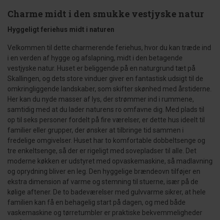
Charme midt i den smukke vestjyske natur
Hyggeligt feriehus midt i naturen
Velkommen til dette charmerende feriehus, hvor du kan træde ind
i en verden af hygge og afslapning, midt i den betagende
vestjyske natur. Huset er beliggende på en naturgrund tæt på
Skallingen, og dets store vinduer giver en fantastisk udsigt til de
omkringliggende landskaber, som skifter skønhed med årstiderne.
Her kan du nyde masser af lys, der strømmer ind i rummene,
samtidig med at du lader naturens ro omfavne dig. Med plads til
op til seks personer fordelt på fire værelser, er dette hus ideelt til
familier eller grupper, der ønsker at tilbringe tid sammen i
fredelige omgivelser. Huset har to komfortable dobbeltsenge og
tre enkeltsenge, så der er rigeligt med sovepladser til alle. Det
moderne køkken er udstyret med opvaskemaskine, så madlavning
og oprydning bliver en leg. Den hyggelige brændeovn tilføjer en
ekstra dimension af varme og stemning til stuerne, især på de
kølige aftener. De to badeværelser med gulvvarme sikrer, at hele
familien kan få en behagelig start på dagen, og med både
vaskemaskine og tørretumbler er praktiske bekvemmeligheder