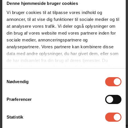
selvbetjeningskøbmand i byen.
Denne hjemmeside bruger cookies
Når I lejer et sommerhus i Ho, kan I handle i Junges Mini Market på
Vi bruger cookies til at tilpasse vores indhold og
Hovej 13. Brug den sorte chip i nøglebundtet for adgang uden for
annoncer, til at vise dig funktioner til sociale medier og til
åbningstid.
at analysere vores trafik. Vi deler også oplysninger om
din brug af vores website med vores partnere inden for
Hvis I ønsker lidt variation, er der kun 8 kilometer til Blåvand. Her
kan I udforske hovedgaden med et bredt udvalg af
sociale medier, annonceringspartnere og
shoppingmuligheder – fra tøjbutikker og interiørforretninger til
analysepartnere. Vores partnere kan kombinere disse
lokale ravkunstnere, gallerier og hyggelige spisesteder. Derudover
data med andre oplysninger, du har givet dem, eller som
finder I dagligvarebutikker, bagerier og en slagter.
de har indsamlet fra din brug af deres tjenester. Du
samtykker til vores cookies, hvis du fortsætter med at
Sommerhuset er røgfrit, og ungdomsgrupper er ikke tilladt.
anvende vores hjemmeside
Samtykkevalg
Nødvendig
Gæsterne siger
4,4 • 6 Bedømmelser
Præferencer
Hus
Grund
Område
3,7
4,8
4,8
Statistik
Jens Aagard
aug 2025
Judith Lilke