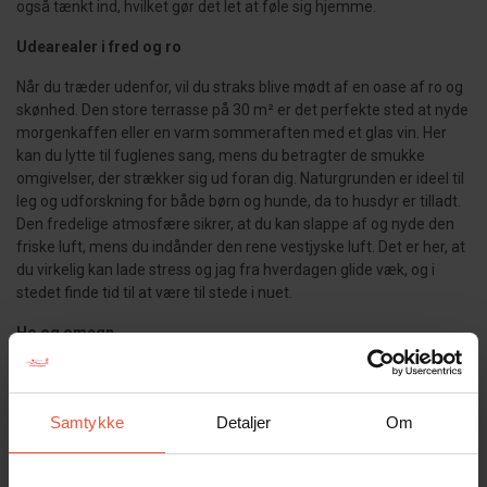
også tænkt ind, hvilket gør det let at føle sig hjemme.
Udearealer i fred og ro
Når du træder udenfor, vil du straks blive mødt af en oase af ro og
skønhed. Den store terrasse på 30 m² er det perfekte sted at nyde
morgenkaffen eller en varm sommeraften med et glas vin. Her
kan du lytte til fuglenes sang, mens du betragter de smukke
omgivelser, der strækker sig ud foran dig. Naturgrunden er ideel til
leg og udforskning for både børn og hunde, da to husdyr er tilladt.
Den fredelige atmosfære sikrer, at du kan slappe af og nyde den
friske luft, mens du indånder den rene vestjyske luft. Det er her, at
du virkelig kan lade stress og jag fra hverdagen glide væk, og i
stedet finde tid til at være til stede i nuet.
Ho og omegn
Dette sommerhus ligger i Ho, et roligt sommerhusområde med
god afstand mellem husene. Ho ligger tæt på Skallingen, der er
kendt for sin vidstrakte natur og dejlige strand. Området byder
Samtykke
Detaljer
Om
også på Blåvandshuk Golfklub, som ligger smukt ud til Vadehavet.
Derudover åbnede der i foråret 2023 en velassorteret