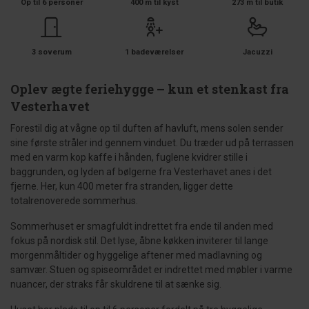
Op til 6 personer
400 m til kyst
273 m til butik
3 soverum
1 badeværelser
Jacuzzi
Oplev ægte feriehygge – kun et stenkast fra
Vesterhavet
Forestil dig at vågne op til duften af havluft, mens solen sender
sine første stråler ind gennem vinduet. Du træder ud på terrassen
med en varm kop kaffe i hånden, fuglene kvidrer stille i
baggrunden, og lyden af bølgerne fra Vesterhavet anes i det
fjerne. Her, kun 400 meter fra stranden, ligger dette
totalrenoverede sommerhus.
Sommerhuset er smagfuldt indrettet fra ende til anden med
fokus på nordisk stil. Det lyse, åbne køkken inviterer til lange
morgenmåltider og hyggelige aftener med madlavning og
samvær. Stuen og spiseområdet er indrettet med møbler i varme
nuancer, der straks får skuldrene til at sænke sig.