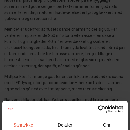
Huset har plads til op til 6 personer fordelt på tre hyggelige
soverum med gode senge – perfekte rammer for en god nats
søvn efter en dag i naturen. Badeværelset er lyst og lækkert med
gulvvarme og en bruseniche.
Men det er udenfor, at husets sande charme folder sig ud. Her
venter en imponerende 250 m² stor træterrasse – en oase af
komfort og muligheder. 40 m² er overdækket og skaber et
eksklusivt loungeområde, hvor I kan nyde livet året rundt. Smid jer i
sofaen under en af de tre terrassevarmere, læn jer tilbage i
loungestolene eller sæt jer i baren med et glas vin og mærk den
særlige stemning, der opstår, når solen går ned.
Midtpunktet for mange gæster er den luksuriøse udendørs sauna
med LED-lys og stort panoramavindue – her kan I sidde i varmen
og se solen gå ned over trætoppene, mens roen sænker sig.
Når vejret tillader det, kan Weber-gasgrillen med fire brændere
trækkes ud i det fri, og der er rig mulighed for at nyde måltider
under åben himmel. Til de aktive feriegæster står et
bordtennisbord klar til masser af sjov og konkurrence – og når
energien er brugt op, venter solsengene med bløde puder.
Samtykke
Detaljer
Om