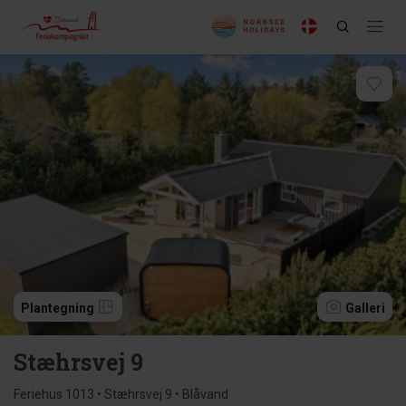
Plantegning
Galleri
Stæhrsvej 9
Feriehus 1013 • Stæhrsvej 9 • Blåvand