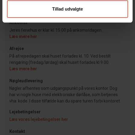
Tillad udvalgte
Ankomst
Jeres feriehus er klar kl. 15.00 på ankomstdagen.
Læs mere her
Afrejse
På afrejsedagen skal huset forlades kl. 10. Ved bestilt
rengøring (fredag/lørdag) skal huset forlades kl 9.00.
Læs mere her
Nøgleudlevering
Nøgler afhentes som udgangspunkt på vores kontor. Dog
har vi nogle huse med elektroniske dørlåse, som betjenes
vha. kode. I disse tilfælde kan du spare turen forbi kontoret.
Lejebetingelser
Læs vores lejebetingelser her
Kontakt