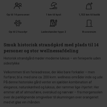
Op til 14 personer
1 km til kyst
1,153 km til butik
Op til 2 husdyr
Ladestander type 2
8 soverum
Smuk historisk strandgård med plads til 14
personer og stor wellnessafdeling
Historisk strandgård møder moderne luksus – en ferieperle uden
sidestykke
Velkommen til en ferieadresse, der ikke bare forkæler – men
forfører, bl.a. med sine ca. 200 kvm. wellness områder inde og ude.
På denne historiske gård venter en sjælden kombination af
elegance, naturskønhed og luksus, der rammer lige i hjertet. Her
emmer alt af atmosfære, overskud og nærvær – fra morgensolen
over de parklignende omgivelser til skumringen over orangeriet
med et glas vin i hånden.