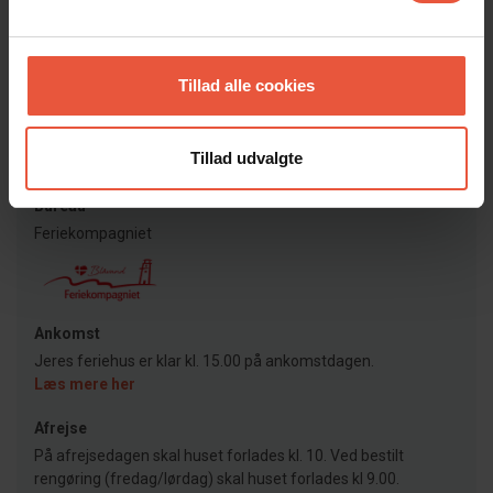
Desuden finder I flere forskellige dagligvarebutikker, samt bagerier
og en slagter.
Ingen ungdomsgrupper. Rygning ikke tilladt.
Tillad alle cookies
Tillad udvalgte
Lejeinformation
Bureau
Feriekompagniet
Ankomst
Jeres feriehus er klar kl. 15.00 på ankomstdagen.
Læs mere her
Afrejse
På afrejsedagen skal huset forlades kl. 10. Ved bestilt
rengøring (fredag/lørdag) skal huset forlades kl 9.00.