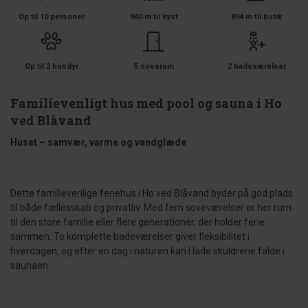
Op til 10 personer
940 m til kyst
894 m til butik
Op til 2 husdyr
5 soverum
2 badeværelser
Familievenligt hus med pool og sauna i Ho
ved Blåvand
Huset – samvær, varme og vandglæde
Dette familievenlige feriehus i Ho ved Blåvand byder på god plads
til både fællesskab og privatliv. Med fem soveværelser er her rum
til den store familie eller flere generationer, der holder ferie
sammen. To komplette badeværelser giver fleksibilitet i
hverdagen, og efter en dag i naturen kan I lade skuldrene falde i
saunaen.