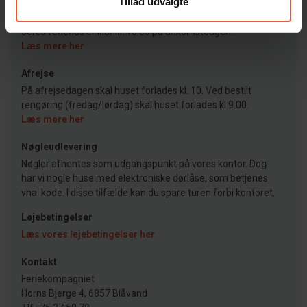
Tillad udvalgte
Ankomst
Jeres feriehus er klar kl. 15.00 på ankomstdagen.
Læs mere her
Afrejse
På afrejsedagen skal huset forlades kl. 10. Ved bestilt
rengøring (fredag/lørdag) skal huset forlades kl 9.00.
Læs mere her
Nøgleudlevering
Nøgler afhentes som udgangspunkt på vores kontor. Dog
har vi nogle huse med elektroniske dørlåse, som betjenes
vha. kode. I disse tilfælde kan du spare turen forbi kontoret.
Lejebetingelser
Læs vores lejebetingelser her
Kontakt
Feriekompagniet
Horns Bjerge 4, 6857 Blåvand