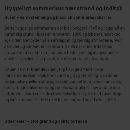
Hyggeligt sommerhus nær strand og indkøb
Huset – varm stemning og klassisk sommerhuscharme
Dette hyggelige sommerhus der blev bygget i 1945 og ligger på en
rummelig grund. Huset er renoveret i 1998 og løbende holdt ved
lige siden. Det byder på en afslappet og hjemlig atmosfære, hvor
samvær og nærvær er i centrum. De 95 m² er indrettet med
omtanke, så huset fremstår både funktionelt og indbydende –
ideelt til familien eller parret, der ønsker ro tæt på naturen.
I stuen samler brændeovnen jer på kølige aftener, hvor
flammernes skær skaber en varm og tryg stemning. Den åbne
forbindelse mellem stue og køkken gør det let at være sammen,
mens maden tilberedes, og feriens samtaler får lov at tage den
tid, de skal. Som en ekstra forkælelse kan I synke ned i husets spa
og lade kroppen falde til ro efter en dag ved havet eller i det fri.
Udearealer – stor grund og solrig terrasse