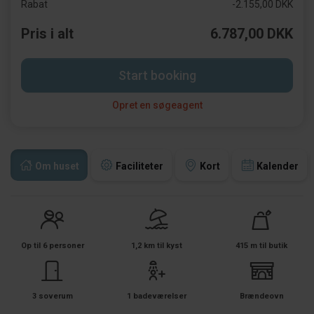
Rabat
-2.155,00 DKK
Pris i alt
6.787,00 DKK
Start booking
Opret en søgeagent
Om huset
Faciliteter
Kort
Kalender
Op til 6 personer
1,2 km til kyst
415 m til butik
3 soverum
1 badeværelser
Brændeovn