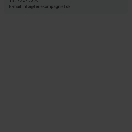
Tlf.: 75 27 50 70
E-mail: info@feriekompagniet.dk