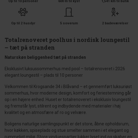
Op til 10 personer
600 m til kyst
1,541 km til butik
Op til 2 husdyr
5 soverum
2 badeværelser
Totalrenoveret poolhus i nordisk loungestil
– tæt på stranden
Naturskøn beliggenhed tæt på stranden
Eksklusivt luksussommerhus med pool – totalrenoveret i 2026
elegant loungestil – plads til 10 personer
Velkommen til Krogsande 34 i Blåvand – et gennemført luksuriøst
sommerhus, hvor moderne design, komfort og feriestemning går
op i en højere enhed. Huset er totalrenoveret i eksklusiv loungestil
og fremstår lyst, stilrent og indbydende med materialer i høj
kvalitet og en atmosfære af ro og velvære.
Boligens naturlige samlingspunkt er det store, åbne opholdsrum,
hvor køkken, spiseplads og stue smelter sammen i et elegant og
rummeligt miljø. Store vinduespartier lukker lyset ind og skaber en