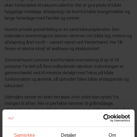
skøn forbindelse til naturen udenfor. Her er god plads til både
hyggelige middage, afslapning i de komfortable loungemøbler og
lange feriedage med familie og venner.
Husets private poolafdeling er en sand luksusoplevelse. Den
indendørs swimmingpool danner rammen om både leg, motion og
afslapning året rundt – uanset vejret ved Vesterhavet. Her får
ferien et ekstra strejf af wellness og eksklusivitet.
Sommerhuset rummer komfortabel overnatning til op til 10
personer fordelt på flere indbydende værelser. Indretningen er
gennemtænkt ned til mindste detalje med fokus på både
funktionalitet og æstetik, så opholdet føles både afslappende og
luksuriøst.
Udendørs venter en skøn terrasse, hvor solen kan nydes fra
morgen til aften. Her er perfekte rammer til grillmiddage,
afslapning i loungemøblerne og lange sommeraftener under den
vestjyske himmel.
Beliggenheden i Blåvand er ideel – tæt på det brusende Vesterhav,
brede sandstrande, smuk klitnatur samt hyggelige caféer,
Samtykke
Detaljer
Om