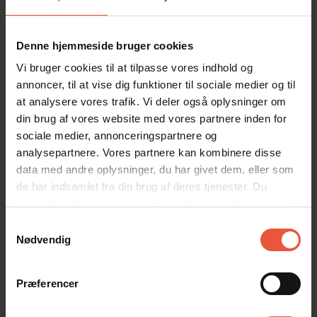
restauranter og butikker. Her får man det bedste af Vestkystens
natur kombineret med komforten fra et moderne
luksussommerhus.
Denne hjemmeside bruger cookies
Et unikt og eksklusivt sommerhus til jer, der ønsker ferieoplevelser
Vi bruger cookies til at tilpasse vores indhold og
ud over det sædvanlige.
annoncer, til at vise dig funktioner til sociale medier og til
at analysere vores trafik. Vi deler også oplysninger om
Som en af husets helt store opdateringer er store sydvendte
din brug af vores website med vores partnere inden for
terrasse nu blevet fuldstændig lukket og indhegnet. I kan trygt lade
både børn og hunde rende frit rundt, mens I slapper af i de
sociale medier, annonceringspartnere og
komfortable loungesofaer under den 30 m² overdækkede
analysepartnere. Vores partnere kan kombinere disse
terrasse. For jeres firbenede venner er beliggenheden ideel, da
data med andre oplysninger, du har givet dem, eller som
den 2 Hundeskove med store, indhegnede friløbsområde kun
de har indsamlet fra din brug af deres tjenester. Du
ligger en kort køretur herfra.
samtykker til vores cookies, hvis du fortsætter med at
anvende vores hjemmeside
Samtykkevalg
Gæsterne siger
Nødvendig
4,9 • 3 Bedømmelser
Hus
Grund
Område
Præferencer
5,0
4,7
5,0