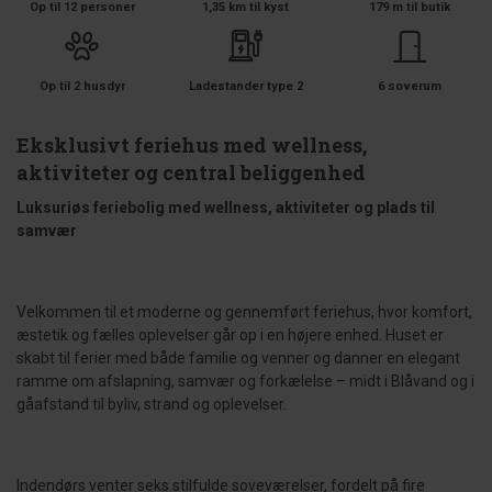
Op til 12 personer
1,35 km til kyst
179 m til butik
Op til 2 husdyr
Ladestander type 2
6 soverum
Eksklusivt feriehus med wellness,
aktiviteter og central beliggenhed
Luksuriøs feriebolig med wellness, aktiviteter og plads til
samvær
Velkommen til et moderne og gennemført feriehus, hvor komfort,
æstetik og fælles oplevelser går op i en højere enhed. Huset er
skabt til ferier med både familie og venner og danner en elegant
ramme om afslapning, samvær og forkælelse – midt i Blåvand og i
gåafstand til byliv, strand og oplevelser.
Indendørs venter seks stilfulde soveværelser, fordelt på fire