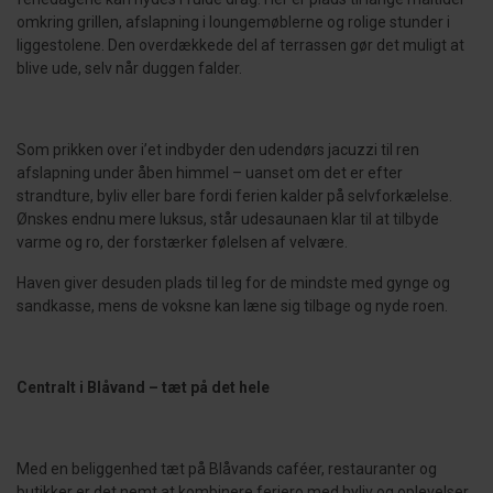
omkring grillen, afslapning i loungemøblerne og rolige stunder i
liggestolene. Den overdækkede del af terrassen gør det muligt at
blive ude, selv når duggen falder.
Som prikken over i’et indbyder den udendørs jacuzzi til ren
afslapning under åben himmel – uanset om det er efter
strandture, byliv eller bare fordi ferien kalder på selvforkælelse.
Ønskes endnu mere luksus, står udesaunaen klar til at tilbyde
varme og ro, der forstærker følelsen af velvære.
Haven giver desuden plads til leg for de mindste med gynge og
sandkasse, mens de voksne kan læne sig tilbage og nyde roen.
Centralt i Blåvand – tæt på det hele
Med en beliggenhed tæt på Blåvands caféer, restauranter og
butikker er det nemt at kombinere feriero med byliv og oplevelser.