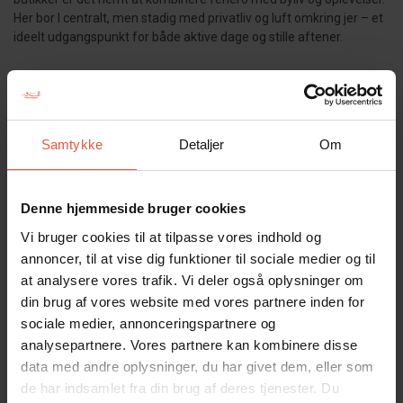
Her bor I centralt, men stadig med privatliv og luft omkring jer – et
ideelt udgangspunkt for både aktive dage og stille aftener.
Dette feriehus er til jer, der ønsker mere end bare et sted at bo. Her
får I rammerne om en luksuriøs og uforglemmelig ferie, hvor
kvalitet, nærvær og nydelse er i centrum.
Samtykke
Detaljer
Om
Sommerhuset er røgfrit, og ungdomsgrupper er ikke tilladt.
Denne hjemmeside bruger cookies
Vi bruger cookies til at tilpasse vores indhold og
Sølvkogle – Fokus på energi
annoncer, til at vise dig funktioner til sociale medier og til
at analysere vores trafik. Vi deler også oplysninger om
din brug af vores website med vores partnere inden for
sociale medier, annonceringspartnere og
analysepartnere. Vores partnere kan kombinere disse
Feriehuse, der er godkendt til Sølvkogle – Fokus på energi,
data med andre oplysninger, du har givet dem, eller som
opfylder både energimæssige minimumskrav, der omfatter 90 %
de har indsamlet fra din brug af deres tjenester. Du
af traditionelle feriehuses energiforbrug, og tager skridtet videre