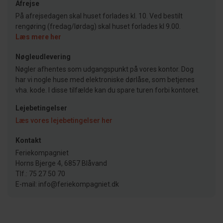
Afrejse
På afrejsedagen skal huset forlades kl. 10. Ved bestilt
rengøring (fredag/lørdag) skal huset forlades kl 9.00.
Læs mere her
Nøgleudlevering
Nøgler afhentes som udgangspunkt på vores kontor. Dog
har vi nogle huse med elektroniske dørlåse, som betjenes
vha. kode. I disse tilfælde kan du spare turen forbi kontoret.
Lejebetingelser
Læs vores lejebetingelser her
Kontakt
Feriekompagniet
Horns Bjerge 4, 6857 Blåvand
Tlf.: 75 27 50 70
E-mail: info@feriekompagniet.dk