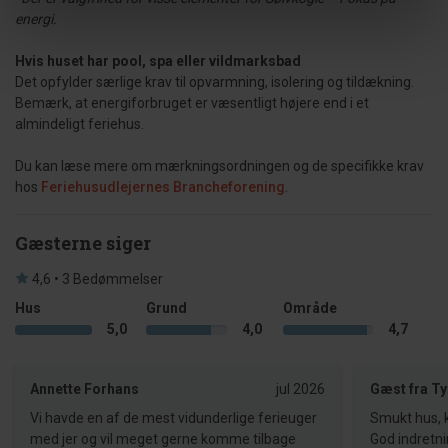
energi.
Hvis huset har pool, spa eller vildmarksbad
Det opfylder særlige krav til opvarmning, isolering og tildækning.
Bemærk, at energiforbruget er væsentligt højere end i et
almindeligt feriehus.
Du kan læse mere om mærkningsordningen og de specifikke krav
hos
Feriehusudlejernes Brancheforening
.
Gæsterne siger
4,6 • 3 Bedømmelser
Hus
Grund
Område
5,0
4,0
4,7
Annette Forhans
jul 2026
Gæst fra T
Vi havde en af de mest vidunderlige ferieuger
Smukt hus, 
med jer og vil meget gerne komme tilbage
God indretni