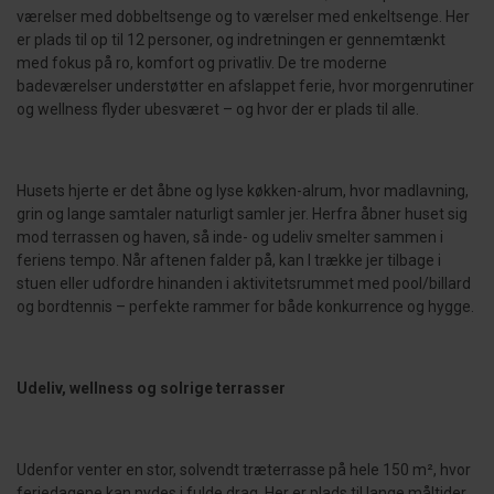
værelser med dobbeltsenge og to værelser med enkeltsenge. Her
er plads til op til 12 personer, og indretningen er gennemtænkt
med fokus på ro, komfort og privatliv. De tre moderne
badeværelser understøtter en afslappet ferie, hvor morgenrutiner
og wellness flyder ubesværet – og hvor der er plads til alle.
Husets hjerte er det åbne og lyse køkken-alrum, hvor madlavning,
grin og lange samtaler naturligt samler jer. Herfra åbner huset sig
mod terrassen og haven, så inde- og udeliv smelter sammen i
feriens tempo. Når aftenen falder på, kan I trække jer tilbage i
stuen eller udfordre hinanden i aktivitetsrummet med pool/billard
og bordtennis – perfekte rammer for både konkurrence og hygge.
Udeliv, wellness og solrige terrasser
Udenfor venter en stor, solvendt træterrasse på hele 150 m², hvor
feriedagene kan nydes i fulde drag. Her er plads til lange måltider