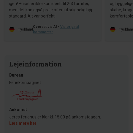
igen! Huset er ikke kun ideelt til 2-3 familier,
og hyggelige
men det kan også prale af en uforlignelig høj
skabe, kroge
standard. Alt var perfekt!
komfortable 
Oversat via AI -
Vis original
Tyskland
Tysklan
kommentar
Lejeinformation
Bureau
Feriekompagniet
Ankomst
Jeres feriehus er klar kl. 15.00 på ankomstdagen.
Læs mere her