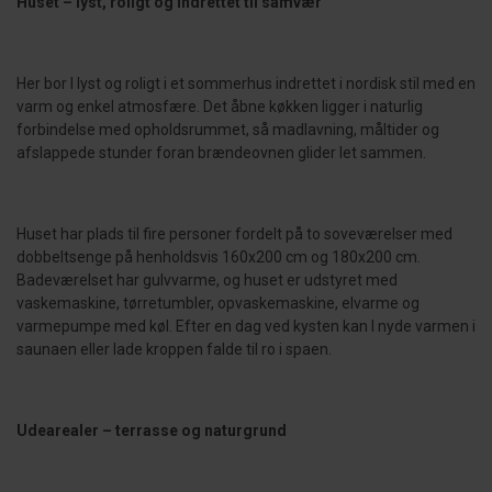
Huset – lyst, roligt og indrettet til samvær
Her bor I lyst og roligt i et sommerhus indrettet i nordisk stil med en
varm og enkel atmosfære. Det åbne køkken ligger i naturlig
forbindelse med opholdsrummet, så madlavning, måltider og
afslappede stunder foran brændeovnen glider let sammen.
Huset har plads til fire personer fordelt på to soveværelser med
dobbeltsenge på henholdsvis 160x200 cm og 180x200 cm.
Badeværelset har gulvvarme, og huset er udstyret med
vaskemaskine, tørretumbler, opvaskemaskine, elvarme og
varmepumpe med køl. Efter en dag ved kysten kan I nyde varmen i
saunaen eller lade kroppen falde til ro i spaen.
Udearealer – terrasse og naturgrund