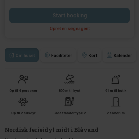
Start booking
Opret en søgeagent
Om huset
Faciliteter
Kort
Kalender
Op til 4 personer
800 m til kyst
91 m til butik
Op til 2 husdyr
Ladestander type 2
2 soverum
Nordisk ferieidyl midt i Blåvand