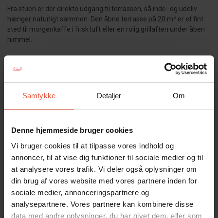
Fra stuen er der direkte udgang til terrassen, så inde- og udeliv
hænger naturligt sammen. Den åbne terrasse på 20 m² er et fint
sted til morgenkaffe i frisk luft eller en rolig grillaften under åben
himmel.
Havemøblerne indbyder til stille timer udendørs, mens
naturgrunden skaber en afslappet ramme omkring opholdet. Op til
Samtykke
Detaljer
Om
to husdyr er tilladt, så familiens firbenede medlemmer kan
komme med på ferie.
Denne hjemmeside bruger cookies
Området – centralt i Blåvand tæt på strand og oplevelser
Vi bruger cookies til at tilpasse vores indhold og
annoncer, til at vise dig funktioner til sociale medier og til
at analysere vores trafik. Vi deler også oplysninger om
Med central beliggenhed i Blåvand bor I tæt på både det praktiske
din brug af vores website med vores partnere inden for
og det hyggelige. Der er kun 100 meter til indkøb og restaurant, så
sociale medier, annonceringspartnere og
det er nemt at hente morgenbrød eller gå ud at spise. Kysten
analysepartnere. Vores partnere kan kombinere disse
ligger ca. 800 meter væk og indbyder til gåture, frisk luft og dage
data med andre oplysninger, du har givet dem, eller som