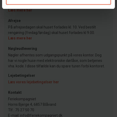
Jeres feriehus er klar kl. 15.00 på ankomstdagen.
Læs mere her
Afrejse
På afrejsedagen skal huset forlades kl. 10. Ved bestilt
rengøring (fredag/lørdag) skal huset forlades kl 9.00.
Læs mere her
Nøgleudlevering
Nøgler afhentes som udgangspunkt på vores kontor. Dog
har vi nogle huse med elektroniske dørlåse, som betjenes
vha. kode. I disse tilfælde kan du spare turen forbi kontoret.
Lejebetingelser
Læs vores lejebetingelser her
Kontakt
Feriekompagniet
Horns Bjerge 4, 6857 Blåvand
Tlf.: 75 27 50 70
E-mail: info@feriekompagniet.dk