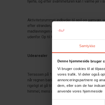
hjerte, og efter svømmeturen kan I varme jer i s
Aktivitetsrummet indbyder til spil og samvær, u
efter stranden, mens køkkenet med separat ov
madlavningen enkel. Brændeovnen i stuen og v
udenfor. Op til to af familiens firbenede venner
Samtykke
Udearealer
Denne hjemmeside bruger c
Vi bruger cookies til at tilpas
Terrassen på 120 kvadratmeter er delvist lukket
vores trafik. Vi deler også o
når regnen banker på. Grillen står klar til aft
annonceringspartnere og anal
rigeligt at gå til for børnene. Den udendørs sau
dem, eller som de har indsaml
himmel, mens duften af fyrreskoven omkranser 
anvende vores hjemmeside
Samtykkevalg