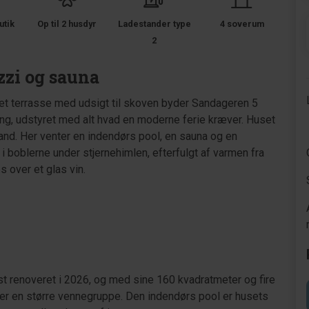
utik
Op til 2 husdyr
Ladestander type
4 soverum
2
zzi og sauna
t terrasse med udsigt til skoven byder Sandageren 5
ng, udstyret med alt hvad en moderne ferie kræver. Huset
åvand. Her venter en indendørs pool, en sauna og en
n i boblerne under stjernehimlen, efterfulgt af varmen fra
 over et glas vin.
ist renoveret i 2026, og med sine 160 kvadratmeter og fire
ller en større vennegruppe. Den indendørs pool er husets