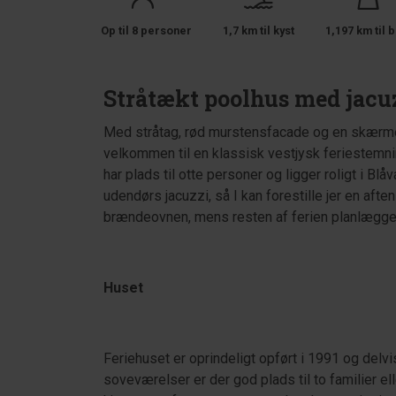
Op til 8 personer
1,7 km til kyst
1,197 km til b
Stråtækt poolhus med jacu
Med stråtag, rød murstensfacade og en skærme
velkommen til en klassisk vestjysk feriestemni
har plads til otte personer og ligger roligt i Bl
udendørs jacuzzi, så I kan forestille jer en afte
brændeovnen, mens resten af ferien planlægges
Huset
Feriehuset er oprindeligt opført i 1991 og delv
soveværelser er der god plads til to familier e