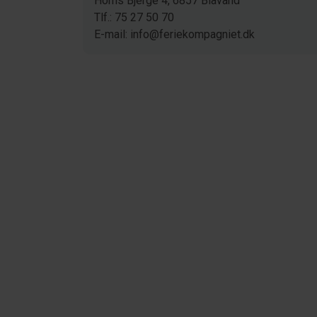
Horns Bjerge 4, 6857 Blåvand
Tlf.: 75 27 50 70
E-mail: info@feriekompagniet.dk