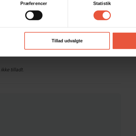
Præferencer
Statistik
indkøb og 1700 meter fra Vesterhavets strand, mens der
der. Beliggenheden gør det nemt at kombinere en rolig
Tillad udvalgte
 byens butiksliv i Blåvand.
kke tilladt.