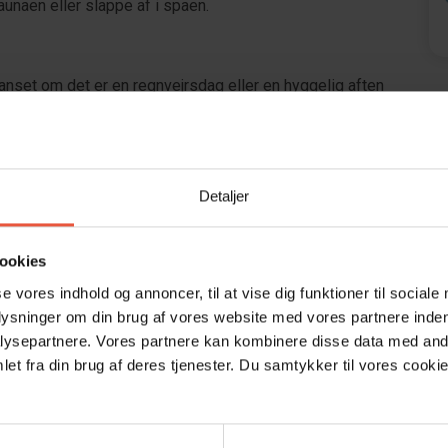
aunaen eller slappe af i spaen.
anset om det er en regnvejrsdag eller en hyggelig aften
n, køleskab med fryser og opvaskemaskine gør
armepumpen sikrer varme og hygge uanset vejret
 kan tage med på ferie.
Detaljer
ookies
se vores indhold og annoncer, til at vise dig funktioner til sociale
 og har fast overdækning, så I kan nyde udearealet, selv
plysninger om din brug af vores website med vores partnere inden
ensmaden, og med trampolin, gynge og sandkasse er der
ysepartnere. Vores partnere kan kombinere disse data med andr
na og jacuzzi giver mulighed for afslapning under åben
et fra din brug af deres tjenester. Du samtykker til vores cookie
terrassen.