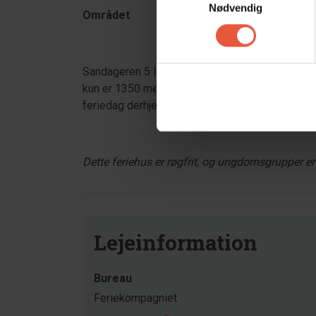
Nødvendig
Området
Sandageren 5 ligger 1200 meter fra nærmeste 
kun er 1350 meter til restauranter og spiseste
feriedag derhjemme med en tur til stranden eller
Dette feriehus er røgfrit, og ungdomsgrupper er i
Lejeinformation
Bureau
Feriekompagniet