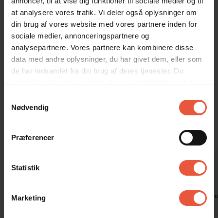
annoncer, til at vise dig funktioner til sociale medier og til
mindeværdig og behagelig ferie i naturskønne omgivelser. Det er
at analysere vores trafik. Vi deler også oplysninger om
det perfekte sted for familier eller grupper, der søger en ferie, hvor
din brug af vores website med vores partnere inden for
aktiviteter og afslapning går hånd i hånd.
sociale medier, annonceringspartnere og
analysepartnere. Vores partnere kan kombinere disse
data med andre oplysninger, du har givet dem, eller som
Ingen ungdomsgrupper. Rygning ikke tilladt.
de har indsamlet fra din brug af deres tjenester. Du
samtykker til vores cookies, hvis du fortsætter med at
Gæsterne siger
anvende vores hjemmeside
Samtykkevalg
4,4 • 12 Bedømmelser
Nødvendig
Hus
Grund
Område
4,2
4,4
4,6
Præferencer
Judith Meyer
apr 2026
Jutta Lapp
Statistik
Den bedste pool!
X
Oversat via AI -
Vis original
Tyskland
Tysklan
Marketing
kommentar