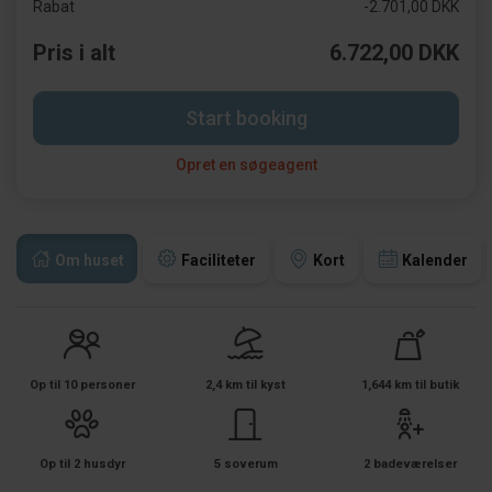
Rabat
-2.701,00 DKK
Pris i alt
6.722,00 DKK
Start booking
Opret en søgeagent
Om huset
Faciliteter
Kort
Kalender
Op til 10 personer
2,4 km til kyst
1,644 km til butik
Op til 2 husdyr
5 soverum
2 badeværelser