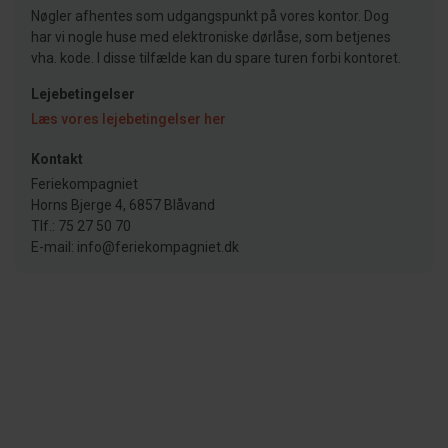
Nøgler afhentes som udgangspunkt på vores kontor. Dog
har vi nogle huse med elektroniske dørlåse, som betjenes
vha. kode. I disse tilfælde kan du spare turen forbi kontoret.
Lejebetingelser
Læs vores lejebetingelser her
Kontakt
Feriekompagniet
Horns Bjerge 4, 6857 Blåvand
Tlf.: 75 27 50 70
E-mail: info@feriekompagniet.dk