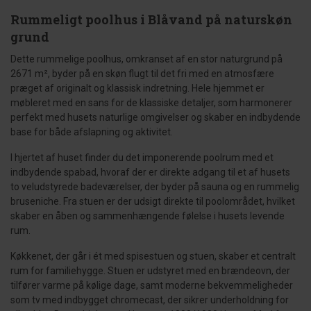
Rummeligt poolhus i Blåvand på naturskøn
grund
Dette rummelige poolhus, omkranset af en stor naturgrund på
2671 m², byder på en skøn flugt til det fri med en atmosfære
præget af originalt og klassisk indretning. Hele hjemmet er
møbleret med en sans for de klassiske detaljer, som harmonerer
perfekt med husets naturlige omgivelser og skaber en indbydende
base for både afslapning og aktivitet.
I hjertet af huset finder du det imponerende poolrum med et
indbydende spabad, hvoraf der er direkte adgang til et af husets
to veludstyrede badeværelser, der byder på sauna og en rummelig
bruseniche. Fra stuen er der udsigt direkte til poolområdet, hvilket
skaber en åben og sammenhængende følelse i husets levende
rum.
Køkkenet, der går i ét med spisestuen og stuen, skaber et centralt
rum for familiehygge. Stuen er udstyret med en brændeovn, der
tilfører varme på kølige dage, samt moderne bekvemmeligheder
som tv med indbygget chromecast, der sikrer underholdning for