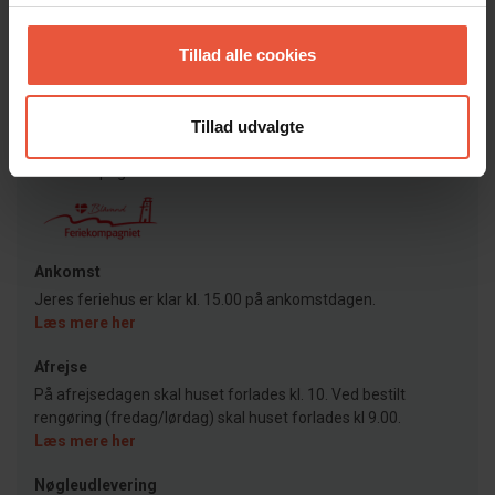
Vis alle omtaler
Tillad alle cookies
Lejeinformation
Tillad udvalgte
Bureau
Feriekompagniet
Ankomst
Jeres feriehus er klar kl. 15.00 på ankomstdagen.
Læs mere her
Afrejse
På afrejsedagen skal huset forlades kl. 10. Ved bestilt
rengøring (fredag/lørdag) skal huset forlades kl 9.00.
Læs mere her
Nøgleudlevering