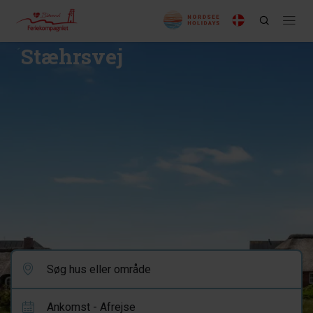
Stæhrsvej