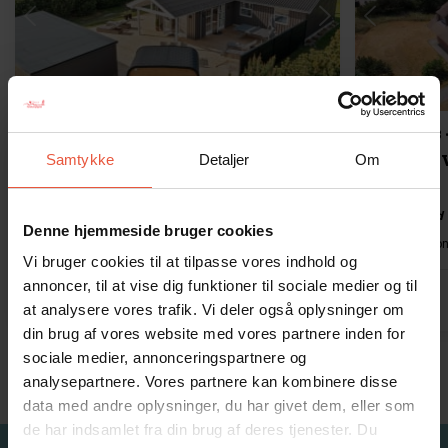
Indlæser...
Feriehus 1013 • Blåvand
Feriehus 413 
Stæhrsvej 9
Stæhrsv
Samtykke
Detaljer
Om
God beliggenhed og med plads til 6 personer
Tæt på strand
Denne hjemmeside bruger cookies
Op til 6 personer
400 m til kyst
273 m til butik
3 soverum
Op til 6 perso
1 badeværel
Vi bruger cookies til at tilpasse vores indhold og
annoncer, til at vise dig funktioner til sociale medier og til
fra
7.364,00 DKK
4,9 (14)
4,5 (19)
at analysere vores trafik. Vi deler også oplysninger om
din brug af vores website med vores partnere inden for
sociale medier, annonceringspartnere og
Vis alle
analysepartnere. Vores partnere kan kombinere disse
data med andre oplysninger, du har givet dem, eller som
de har indsamlet fra din brug af deres tjenester. Du