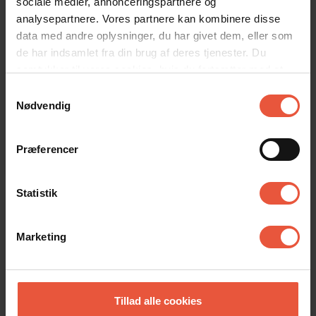
sociale medier, annonceringspartnere og
analysepartnere. Vores partnere kan kombinere disse
data med andre oplysninger, du har givet dem, eller som
de har indsamlet fra din brug af deres tjenester. Du
samtykker til vores cookies, hvis du fortsætter med at
anvende vores hjemmeside
Samtykkevalg
Nødvendig
Præferencer
Statistik
Sommerhuse til 4 personer
Marketing
Tillad alle cookies