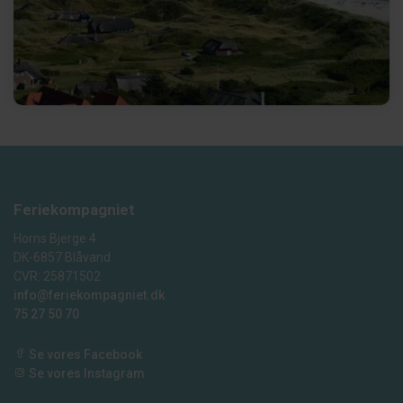
Feriekompagniet
Horns Bjerge 4
DK-6857 Blåvand
CVR: 25871502
info@feriekompagniet.dk
75 27 50 70
Se vores Facebook
Se vores Instagram