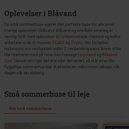
Oplevelser i Blåvand
De små sommerhuse agerer den perfekte base for alle jeres
mange oplevelser i Blåvand. Blåvand og området omkring er
nemlig fyldt med oplevelser. Er I interesserede i historie og kultur
anbefaler vi de to museer,
FLUGT
og
Tirpitz
. Her fortælles
historierne om vestkysten under 2. verdenskrig samt årene efter.
Har I børnene med på ferie, kan I besøge
Legoland
og
Blåvand
Zoo
. Uanset om I gør det ene eller det andet, så står jeres lille
hyggelige sommerhus klar til at byde jer velkommen tilbage, når
dagen når sin slutning.
Små sommerhuse til leje
Alle små sommerhuse
Inkl. rengørin