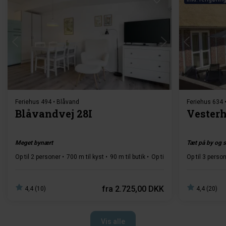
Indlæser...
Feriehus 494 • Blåvand
Feriehus 634 
Blåvandvej 28I
Vesterh
Meget bynært
Tæt på by og 
Op til 2 personer
700 m til kyst
90 m til butik
Op til 1 husdyr
Op til 3 perso
1 soveru
fra
2.725,00 DKK
4,4 (10)
4,4 (20)
Vis alle