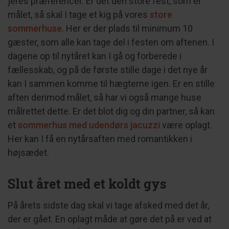
jeres præferencer. Er det den store fest, som er
målet, så skal I tage et kig på vores
store
sommerhuse
. Her er der plads til minimum 10
gæster, som alle kan tage del i festen om aftenen. I
dagene op til nytåret kan I gå og forberede i
fællesskab, og på de første stille dage i det nye år
kan I sammen komme til hægterne igen. Er en stille
aften derimod målet, så har vi også mange huse
målrettet dette. Er det blot dig og din partner, så kan
et
sommerhus med udendørs jacuzzi
være oplagt.
Her kan I få en nytårsaften med romantikken i
højsædet.
Slut året med et koldt gys
På årets sidste dag skal vi tage afsked med det år,
der er gået. En oplagt måde at gøre det på er ved at