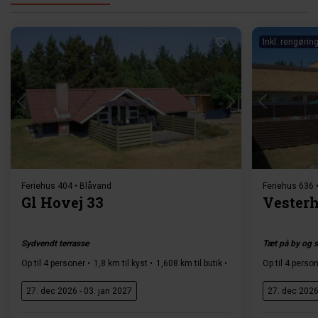
Inkl. rengørin
Indlæser...
Feriehus 404 • Blåvand
Feriehus 636 
Gl Hovej 33
Vesterh
Sydvendt terrasse
Tæt på by og 
Op til 4 personer
1,8 km til kyst
1,608 km til butik
3 soverum
Op til 4 perso
1 badevæ
27. dec 2026 - 03. jan 2027
27. dec 2026