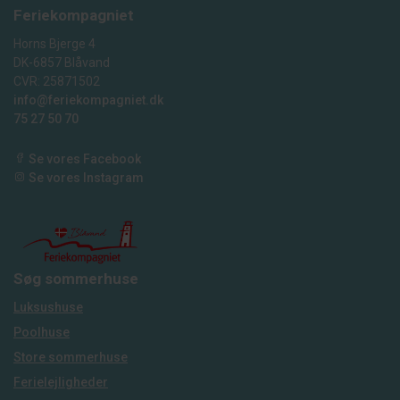
Feriekompagniet
Horns Bjerge 4
DK-6857 Blåvand
CVR: 25871502
info@feriekompagniet.dk
75 27 50 70
Se vores Facebook
Se vores Instagram
Søg sommerhuse
Luksushuse
Poolhuse
Store sommerhuse
Ferielejligheder