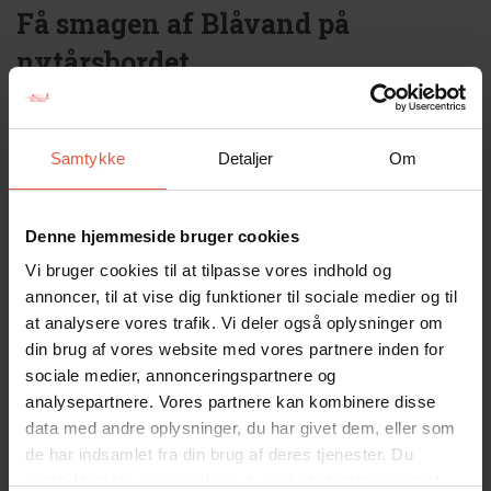
Få smagen af Blåvand på
nytårsbordet
Hvad stiller man på bordet en nytårsaften? Og vil I
selv stå for at kreere festmåltidet, eller er I mere til at
Samtykke
Detaljer
Om
bestille udefra?
Vælger I selv at hoppe i sommerhusets køkken for
Denne hjemmeside bruger cookies
at svinge med kokkeknive, gryder og fade, så byder
Vi bruger cookies til at tilpasse vores indhold og
Blåvand strand på en lang række af specialbutikker,
annoncer, til at vise dig funktioner til sociale medier og til
hvor I vil finde råvarer i topkvalitet. For mange er
at analysere vores trafik. Vi deler også oplysninger om
nytårstorsken en tradition, og den kan I finde hos
din brug af vores website med vores partnere inden for
Blåvand Fiskebutik
. Er I mere til at servere et godt
sociale medier, annonceringspartnere og
stykke kød på bordet mellem serpentiner,
analysepartnere. Vores partnere kan kombinere disse
bordbomber og konfetti, så skal I lægge vejen forbi
data med andre oplysninger, du har givet dem, eller som
Slagter Theilgaard
. Hos
Hr. Skov
finder I alle de
de har indsamlet fra din brug af deres tjenester. Du
delikatesser, I kan forestille jer, som alle er nøje
samtykker til vores cookies, hvis du fortsætter med at