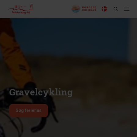
Gravelcykling
Søg feriehus