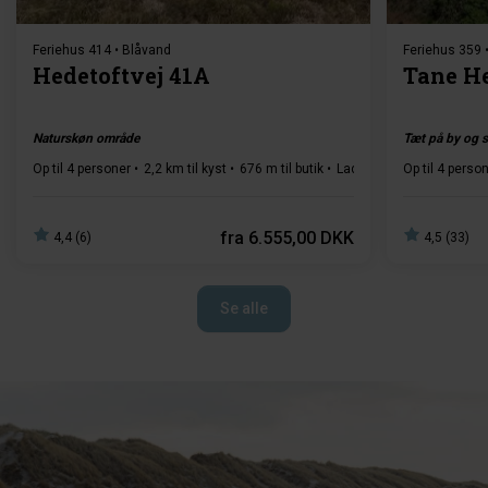
Feriehus 414 • Blåvand
Feriehus 359 
Hedetoftvej 41A
Tane H
Naturskøn område
Tæt på by og 
Op til 4 personer
2,2 km til kyst
676 m til butik
Ladestander type 2
Op til 4 perso
2 s
fra
6.555,00 DKK
4,4 (6)
4,5 (33)
Se alle