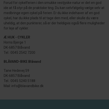
Forud for cykelferien i den smukke vestjyske natur er det en god
ide at få styr på de praktiske ting. Du kan selvfølgelig vælge selv at
medbringe egen cykel på ferien. Er du ikke indehaver af en god
cykel, har du ikke plads til at tage den med, eller skulle du være
uheldig, at den punkterer, så er der heldigvis også flere muligheder
for leje af cykler.
Æ HUK - CYKLER
Horns Bjerge 1
DK-6857 Blåvand
Tel.: 0045 2542 7200
BLÅVAND-BIKE Blåvand
Tane Hedevej 59
DK-6857 Blåvand
Tel.: 0045 5240 5188
Mail: info@blavandbike.dk