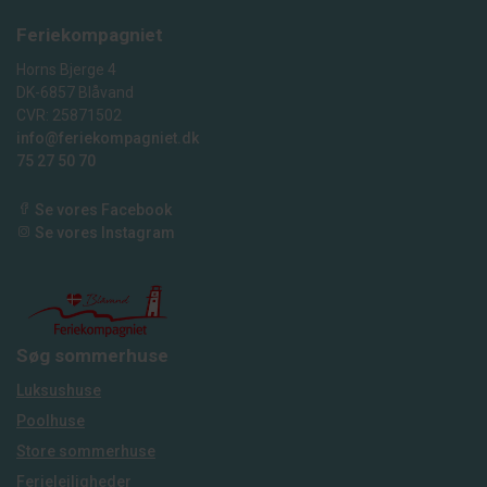
Feriekompagniet
Horns Bjerge 4
DK-6857 Blåvand
CVR: 25871502
info@feriekompagniet.dk
75 27 50 70
Se vores Facebook
Se vores Instagram
Søg sommerhuse
Luksushuse
Poolhuse
Store sommerhuse
Ferielejligheder