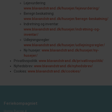
Lejevurdering:
www.blavandstrand.dk/husejer/lejevurdering/
Beregn beskatning:
www.blavandstrand.dk/husejer/beregn-beskatning/
Indretning og inventar:
www.blavandstrand.dk/husejer/indretning-og-
inventar/
Udlejningsregler:
www.blavandstrand.dk/husejer/udlejningsregler/
Ny husejer:
www.blavandstrand.dk/husejer/ny-
husejer/
Privatlivspolitik:
www.blavandstrand.dk/privatlivspolitik/
Nyhedsbrev:
www.blavandstrand.dk/nyhedsbrev/
Cookies:
www.blavandstrand.dk/cookies/
Feriekompagniet
Horns Bjerge 4