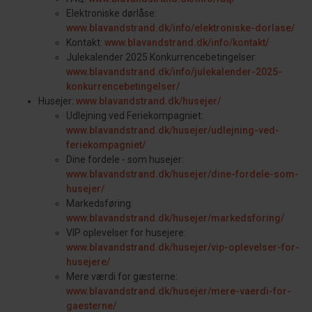
Elektroniske dørlåse:
www.blavandstrand.dk/info/elektroniske-dorlase/
Kontakt:
www.blavandstrand.dk/info/kontakt/
Julekalender 2025 Konkurrencebetingelser:
www.blavandstrand.dk/info/julekalender-2025-
konkurrencebetingelser/
Husejer:
www.blavandstrand.dk/husejer/
Udlejning ved Feriekompagniet:
www.blavandstrand.dk/husejer/udlejning-ved-
feriekompagniet/
Dine fordele - som husejer:
www.blavandstrand.dk/husejer/dine-fordele-som-
husejer/
Markedsføring:
www.blavandstrand.dk/husejer/markedsforing/
VIP oplevelser for husejere:
www.blavandstrand.dk/husejer/vip-oplevelser-for-
husejere/
Mere værdi for gæsterne:
www.blavandstrand.dk/husejer/mere-vaerdi-for-
gaesterne/