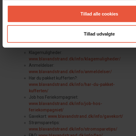
www.blavandstrand.dk/info/bookinginfo/saeso
Dine fordele:
www.blavandstrand.dk/info/dine-
Tillad alle cookies
fordele/
A-Z info:
www.blavandstrand.dk/info/a-z-info/
Fotokonkurrence:
www.blavandstrand.dk/info/fotokonkurrence/
Tillad udvalgte
Betingelser:
www.blavandstrand.dk/info/fotokonkurrence/be
Klagemuligheder:
www.blavandstrand.dk/info/klagemuligheder/
Anmeldelser:
www.blavandstrand.dk/info/anmeldelser/
Har du pakket kufferten?:
www.blavandstrand.dk/info/har-du-pakket-
kufferten/
Job hos Feriekompagniet:
www.blavandstrand.dk/info/job-hos-
feriekompagniet/
Gavekort:
www.blavandstrand.dk/info/gavekort/
Strømsparetips:
www.blavandstrand.dk/info/stromsparetips/
FAQ:
www.blavandstrand.dk/info/faq/