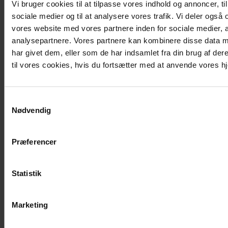
Vi bruger cookies til at tilpasse vores indhold og annoncer, til 
www.blavandstrand.dk/info/om-
sociale medier og til at analysere vores trafik. Vi deler også
os/feriehusudlejernes-brancheforening/
Feriekompagniets historie:
vores website med vores partnere inden for sociale medier,
www.blavandstrand.dk/info/om-
analysepartnere. Vores partnere kan kombinere disse data m
os/feriekompagniets-historie/
har givet dem, eller som de har indsamlet fra din brug af de
Bookinginfo:
til vores cookies, hvis du fortsætter med at anvende vores 
www.blavandstrand.dk/info/bookinginfo/
Ankomst og afrejse:
www.blavandstrand.dk/info/bookinginfo/ankom
Samtykkevalg
og-afrejse/
Nødvendig
Rejseforsikring:
www.blavandstrand.dk/info/bookinginfo/rejsefo
Lejebetingelser:
Præferencer
www.blavandstrand.dk/info/bookinginfo/lejebet
Lejebetingelser 2026:
www.blavandstrand.dk/info/bookinginfo/l
Statistik
2026/
Lejebetingelser 2027:
www.blavandstrand.dk/info/bookinginfo/l
Marketing
2027/
Sæsonkalender: