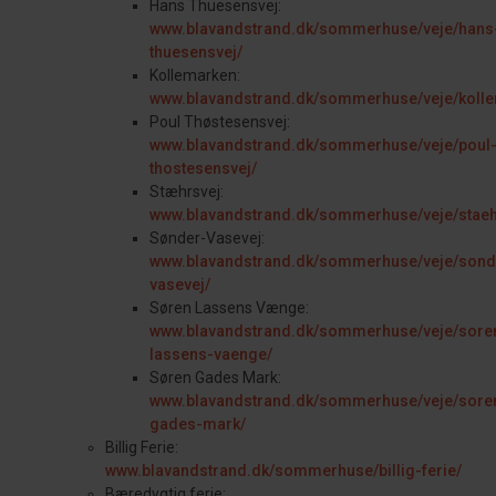
Hans Thuesensvej:
www.blavandstrand.dk/sommerhuse/veje/hans
thuesensvej/
Kollemarken:
www.blavandstrand.dk/sommerhuse/veje/koll
Poul Thøstesensvej:
www.blavandstrand.dk/sommerhuse/veje/poul
thostesensvej/
Stæhrsvej:
www.blavandstrand.dk/sommerhuse/veje/staeh
Sønder-Vasevej:
www.blavandstrand.dk/sommerhuse/veje/sond
vasevej/
Søren Lassens Vænge:
www.blavandstrand.dk/sommerhuse/veje/sore
lassens-vaenge/
Søren Gades Mark:
www.blavandstrand.dk/sommerhuse/veje/sore
gades-mark/
Billig Ferie:
www.blavandstrand.dk/sommerhuse/billig-ferie/
Bæredygtig ferie: